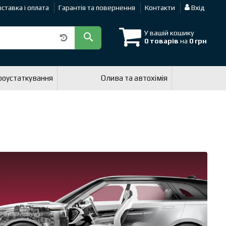
ставка і оплата
Гарантія та повернення
Контакти
Вхід
У вашій кошику
0 товарів
на
0 грн
роустаткування
Олива та автохімія