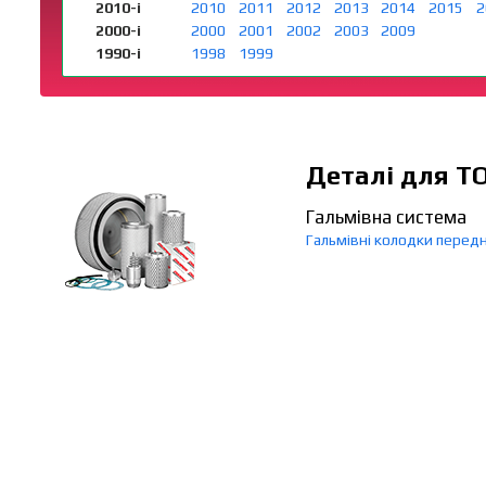
2010-і
2010
2011
2012
2013
2014
2015
2
2000-і
2000
2001
2002
2003
2009
1990-і
1998
1999
Деталі для Т
Гальмівна система
Гальмівні колодки передн