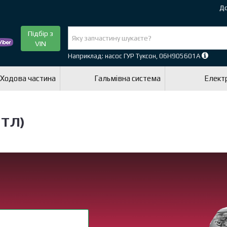
До
Підбір з
VIN
Наприклад: насос ГУР Туксон, 06H905601A
Ходова частина
Гальмівна система
Елект
 ТЛ)