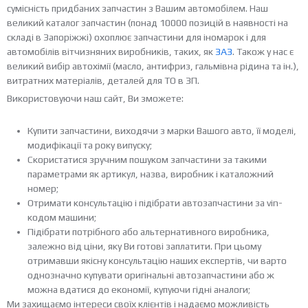
сумісність придбаних запчастин з Вашим автомобілем. Наш
великий каталог запчастин (понад 10000 позицій в наявності на
складі в Запоріжжі) охоплює запчастини для іномарок і для
автомобілів вітчизняних виробників, таких, як
ЗАЗ
. Також у нас є
великий вибір автохімії (масло, антифриз, гальмівна рідина та ін.),
витратних матеріалів, деталей для ТО в ЗП.
Використовуючи наш сайт, Ви зможете:
Купити запчастини, виходячи з марки Вашого авто, її моделі,
модифікації та року випуску;
Скористатися зручним пошуком запчастини за такими
параметрами як артикул, назва, виробник і каталожний
номер;
Отримати консультацію і підібрати автозапчастини за vin-
кодом машини;
Підібрати потрібного або альтернативного виробника,
залежно від ціни, яку Ви готові заплатити. При цьому
отримавши якісну консультацію наших експертів, чи варто
однозначно купувати оригінальні автозапчастини або ж
можна вдатися до економії, купуючи гідні аналоги;
Ми захищаємо інтереси своїх клієнтів і надаємо можливість