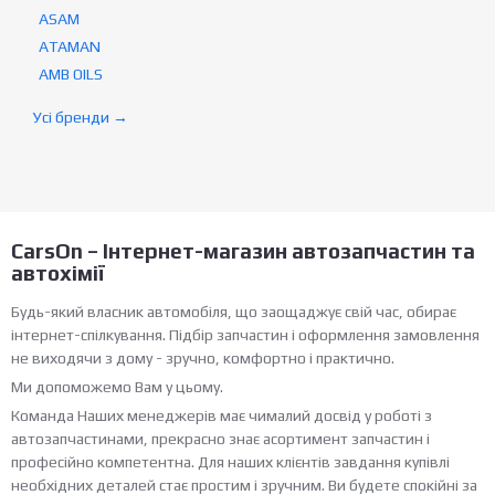
ASAM
ATAMAN
AMB OILS
Усі бренди →
СarsOn – Інтернет-магазин автозапчастин та
автохімії
Будь-який власник автомобіля, що заощаджує свій час, обирає
інтернет-спілкування. Підбір запчастин і оформлення замовлення
не виходячи з дому - зручно, комфортно і практично.
Ми допоможемо Вам у цьому.
Команда Наших менеджерів має чималий досвід у роботі з
автозапчастинами, прекрасно знає асортимент запчастин і
професійно компетентна. Для наших клієнтів завдання купівлі
необхідних деталей стає простим і зручним. Ви будете спокійні за