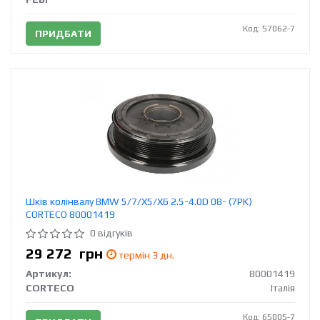
Код: 57062-7
ПРИДБАТИ
Шків колінвалу BMW 5/7/X5/X6 2.5-4.0D 08- (7PK)
CORTECO 80001419
0 відгуків
29 272
грн
термін 3 дн.
Артикул:
80001419
CORTECO
Італія
Код: 65005-7