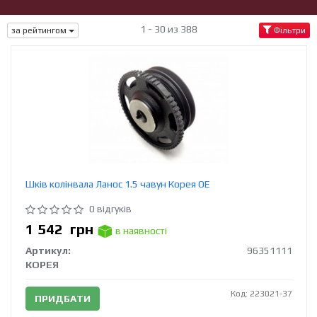
1 - 30 из 388
за рейтингом
Фільтри
Шків колінвала Ланос 1.5 чавун Корея ОЕ
0 відгуків
1 542
грн
в наявності
Артикул:
96351111
КОРЕЯ
Код: 223021-37
ПРИДБАТИ