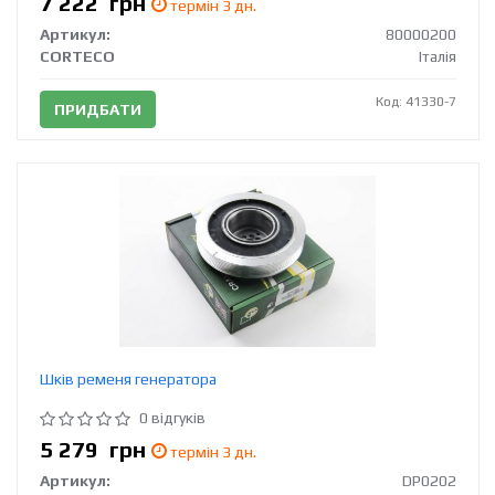
7 222
грн
термін 3 дн.
Артикул:
80000200
CORTECO
Італія
Код: 41330-7
ПРИДБАТИ
Шків ременя генератора
0 відгуків
5 279
грн
термін 3 дн.
Артикул:
DP0202