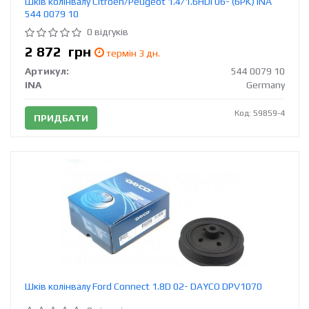
Шків колінвалу Citroen/Peugeot 1.4/1.6HDI 06- (6PK) INA
544 0079 10
0 відгуків
2 872
грн
термін 3 дн.
Артикул:
544 0079 10
INA
Germany
Код: 59859-4
ПРИДБАТИ
Шків колінвалу Ford Connect 1.8D 02- DAYCO DPV1070