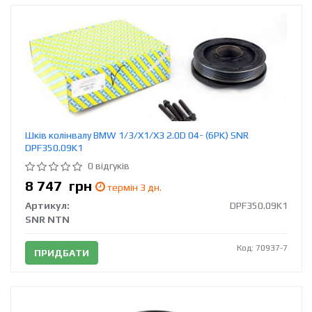
Шків колінвалу BMW 1/3/X1/X3 2.0D 04- (6PK) SNR
DPF350.09K1
0 відгуків
8 747
грн
термін 3 дн.
Артикул:
DPF350.09K1
SNR NTN
Код: 70937-7
ПРИДБАТИ