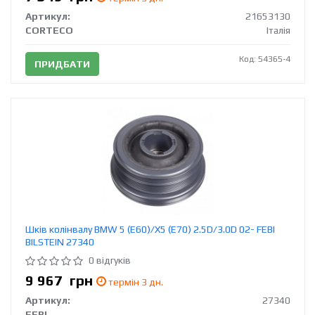
Артикул:
21653130
CORTECO
Італія
Код: 54365-4
ПРИДБАТИ
Шків колінвалу BMW 5 (E60)/X5 (E70) 2.5D/3.0D 02- FEBI
BILSTEIN 27340
0 відгуків
9 967
грн
термін 3 дн.
Артикул:
27340
FEBI