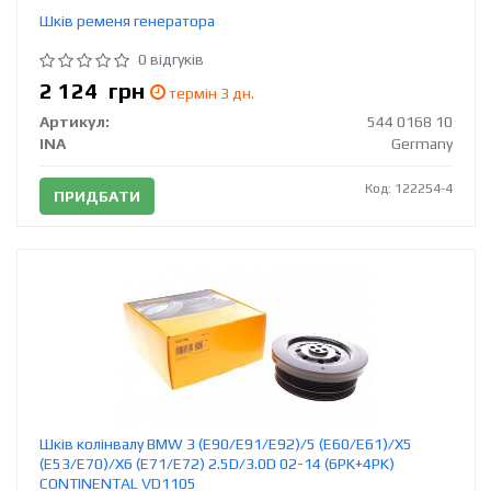
Шків ременя генератора
0 відгуків
2 124
грн
термін 3 дн.
Артикул:
544 0168 10
INA
Germany
Код: 122254-4
ПРИДБАТИ
Шків колінвалу BMW 3 (E90/E91/E92)/5 (E60/E61)/X5
(E53/E70)/X6 (E71/E72) 2.5D/3.0D 02-14 (6PK+4PK)
CONTINENTAL VD1105