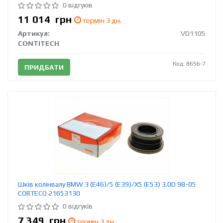
0 відгуків
11 014
грн
термін 3 дн.
Артикул:
VD1105
CONTITECH
Код: 8656-7
ПРИДБАТИ
Шків колінвалу BMW 3 (E46)/5 (E39)/X5 (E53) 3.0D 98-05
CORTECO 21653130
0 відгуків
7 349
грн
термін 3 дн.