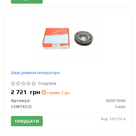
Шків ременя генератора
0 відгуків
2 721
грн
термін 3 дн.
Артикул:
80001048
CORTECO
Італія
Код: 121772-4
ПРИДБАТИ