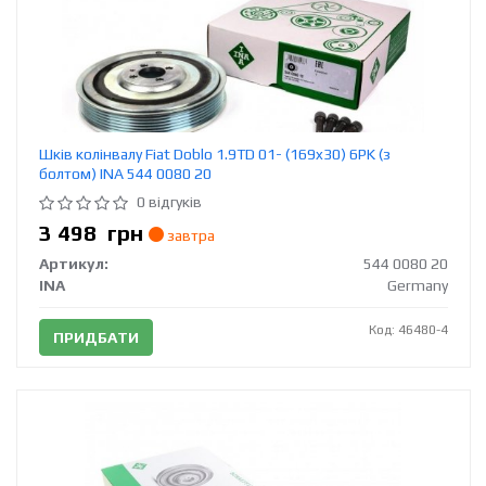
Шків колінвалу Fiat Doblo 1.9TD 01- (169x30) 6PK (з
болтом) INA 544 0080 20
0 відгуків
3 498
грн
завтра
Артикул:
544 0080 20
INA
Germany
Код: 46480-4
ПРИДБАТИ