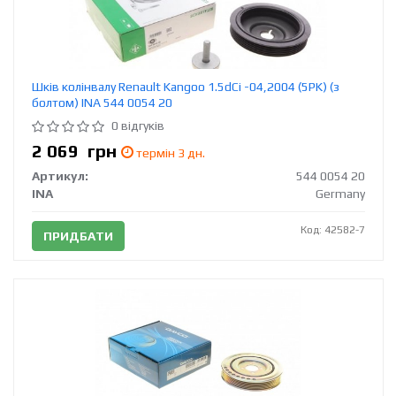
Шків колінвалу Renault Kangoo 1.5dCi -04,2004 (5PK) (з
болтом) INA 544 0054 20
0 відгуків
2 069
грн
термін 3 дн.
Артикул:
544 0054 20
INA
Germany
Код: 42582-7
ПРИДБАТИ