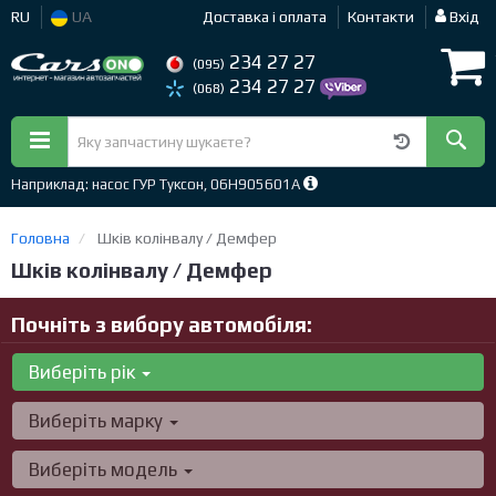
RU
UA
Доставка і оплата
Контакти
Вхід
234 27 27
(095)
234 27 27
(068)
Наприклад: насос ГУР Туксон, 06H905601A
Головна
Шків колінвалу / Демфер
Шків колінвалу / Демфер
Почніть з вибору автомобіля:
Виберіть рік
Виберіть марку
Виберіть модель