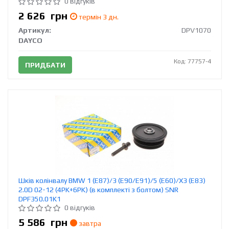
0 відгуків
2 626
грн
термін 3 дн.
Артикул:
DPV1070
DAYCO
Код: 77757-4
ПРИДБАТИ
Шків колінвалу BMW 1 (E87)/3 (E90/E91)/5 (E60)/X3 (E83)
2.0D 02-12 (4PK+6PK) (в комплекті з болтом) SNR
DPF350.01K1
0 відгуків
5 586
грн
завтра