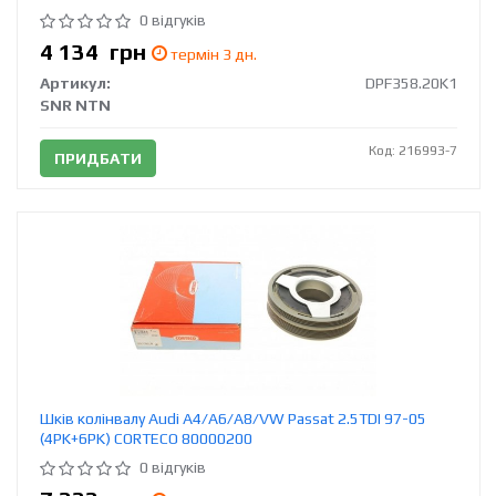
0 відгуків
4 134
грн
термін 3 дн.
Артикул:
DPF358.20K1
SNR NTN
Код: 216993-7
ПРИДБАТИ
Шків колінвалу Audi A4/A6/A8/VW Passat 2.5TDI 97-05
(4PK+6PK) CORTECO 80000200
0 відгуків