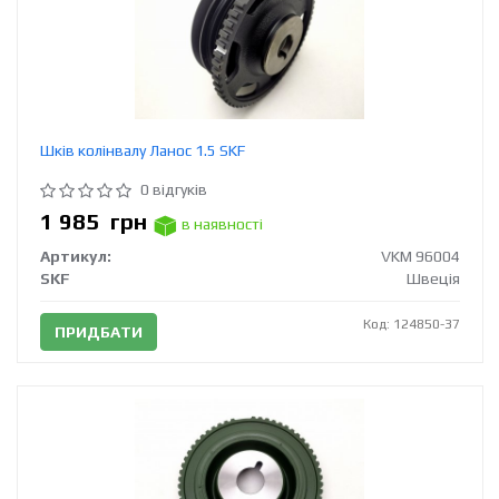
Шків колінвалу Ланос 1.5 SKF
0 відгуків
1 985
грн
в наявності
Артикул:
VKM 96004
SKF
Швеція
Код: 124850-37
ПРИДБАТИ