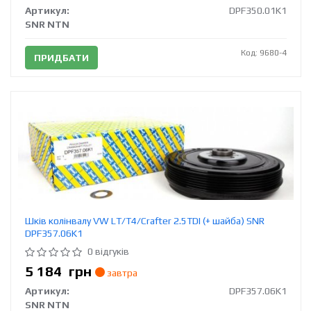
Артикул:
DPF350.01K1
SNR NTN
Код: 9680-4
ПРИДБАТИ
Шків колінвалу VW LT/T4/Crafter 2.5TDI (+ шайба) SNR
DPF357.06K1
0 відгуків
5 184
грн
завтра
Артикул:
DPF357.06K1
SNR NTN