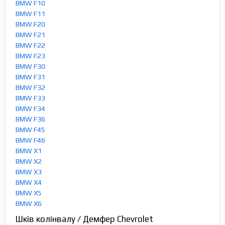
BMW F10
BMW F11
BMW F20
BMW F21
BMW F22
BMW F23
BMW F30
BMW F31
BMW F32
BMW F33
BMW F34
BMW F36
BMW F45
BMW F46
BMW X1
BMW X2
BMW X3
BMW X4
BMW X5
BMW X6
Шків колінвалу / Демфер Chevrolet