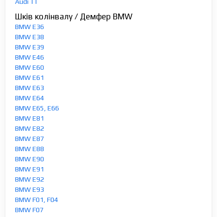
Audi TT
Шків колінвалу / Демфер BMW
BMW E36
BMW E38
BMW E39
BMW E46
BMW E60
BMW E61
BMW E63
BMW E64
BMW E65, E66
BMW E81
BMW E82
BMW E87
BMW E88
BMW E90
BMW E91
BMW E92
BMW E93
BMW F01, F04
BMW F07