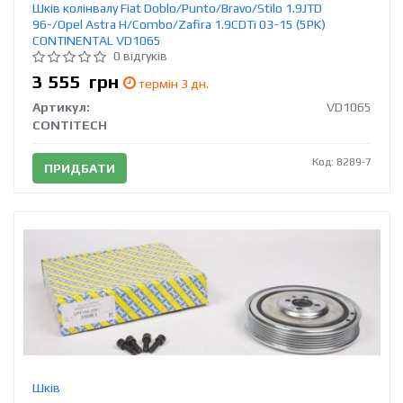
Шків колінвалу Fiat Doblo/Punto/Bravo/Stilo 1.9JTD
96-/Opel Astra H/Combo/Zafira 1.9CDTi 03-15 (5PK)
CONTINENTAL VD1065
0 відгуків
3 555
грн
термін 3 дн.
Артикул:
VD1065
CONTITECH
Код: 8289-7
ПРИДБАТИ
Шків