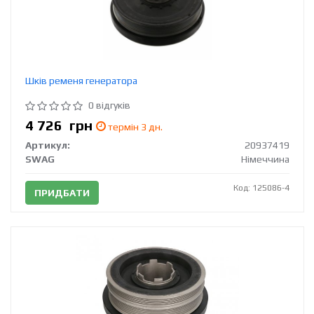
Шків ременя генератора
0 відгуків
4 726
грн
термін 3 дн.
Артикул:
20937419
SWAG
Німеччина
Код: 125086-4
ПРИДБАТИ