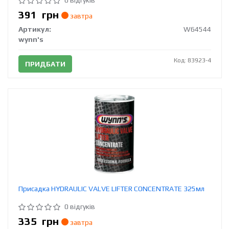
0 відгуків
391
грн
завтра
Артикул:
W64544
wynn's
Код: 83923-4
ПРИДБАТИ
Присадка HYDRAULIC VALVE LIFTER CONCENTRATE 325мл
0 відгуків
335
грн
завтра