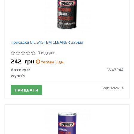
Присадка OIL SYSTEM CLEANER 325мл
0 відгуків
242
грн
термін 3 дн.
Артикул:
W47244
wynn's
Код: 92692-4
ПРИДБАТИ