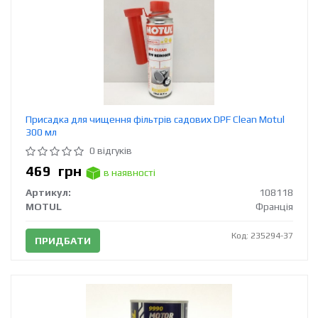
Присадка для чищення фільтрів садових DPF Clean Motul
300 мл
0 відгуків
469
грн
в наявності
Артикул:
108118
MOTUL
Франція
Код: 235294-37
ПРИДБАТИ