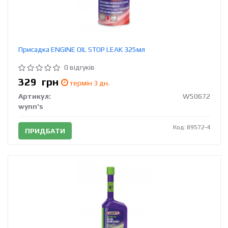
Присадка ENGINE OIL STOP LEAK 325мл
0 відгуків
329
грн
термін 3 дн.
Артикул:
W50672
wynn's
Код: 89572-4
ПРИДБАТИ