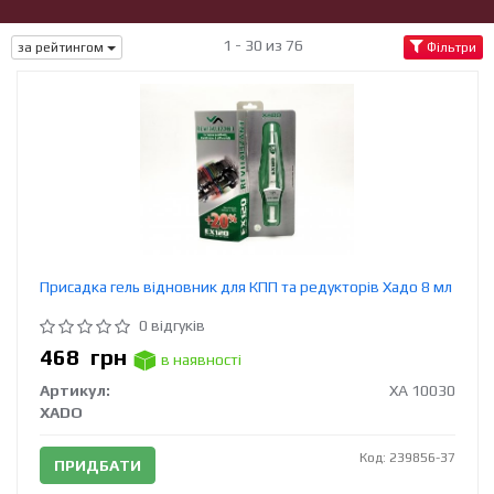
1 - 30 из 76
за рейтингом
Фільтри
Присадка гель відновник для КПП та редукторів Хадо 8 мл
0 відгуків
468
грн
в наявності
Артикул:
ХА 10030
XADO
Код: 239856-37
ПРИДБАТИ