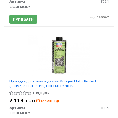
Артикул:
3721
LIQUI MOLY
Код: 37606-7
ПРИДБАТИ
Присадка для оливи в двигун Molygen MotorProtect
(500мл) (9050 =1015) LIQUI MOLY 1015
0 відгуків
2 118
грн
термін 3 дн.
Артикул:
1015
LIQUI MOLY