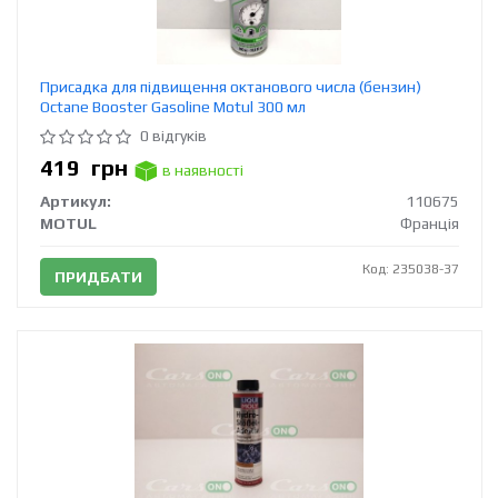
Присадка для підвищення октанового числа (бензин)
Octane Booster Gasoline Motul 300 мл
0 відгуків
419
грн
в наявності
Артикул:
110675
MOTUL
Франція
Код: 235038-37
ПРИДБАТИ