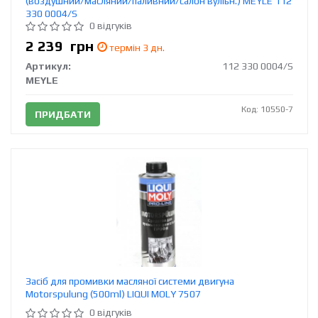
(воздушний/масляний/паливний/салон вуліьн.) MEYLE 112
330 0004/S
0 відгуків
2 239
грн
термін 3 дн.
Артикул:
112 330 0004/S
MEYLE
Код: 10550-7
ПРИДБАТИ
Засіб для промивки масляної системи двигуна
Motorspulung (500ml) LIQUI MOLY 7507
0 відгуків