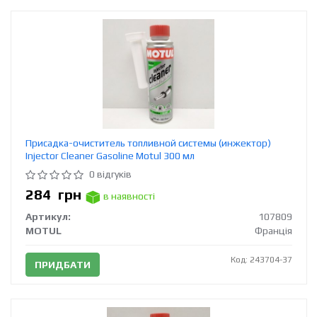
Присадка-очиститель топливной системы (инжектор)
Injector Cleaner Gasoline Motul 300 мл
0 відгуків
284
грн
в наявності
Артикул:
107809
MOTUL
Франція
Код: 243704-37
ПРИДБАТИ