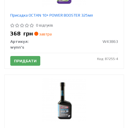
Присадка OCTAN 10+ POWER BOOSTER 325мл
0 відгуків
368
грн
завтра
Артикул:
W43863
wynn's
Код: 87255-4
ПРИДБАТИ