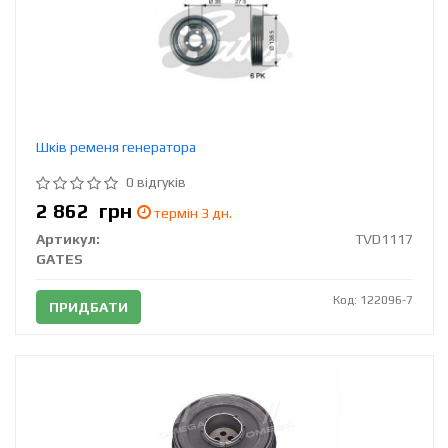
Шків ременя генератора
0 відгуків
2 862
грн
термін 3 дн.
Артикул:
TVD1117
GATES
Код: 122096-7
ПРИДБАТИ