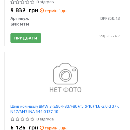
0 відгуків
9 832
грн
термін 3 дн.
Артикул:
DPF350.12
SNR NTN
Код: 28274-7
ПРИДБАТИ
Шків колінвалу BMW 3 (E90/F30/F80)/ 5 (F10) 1.6-2.0 d 07-,
N47/M47 INA 544 0137 10
0 відгуків
6 126
грн
термін 3 дн.