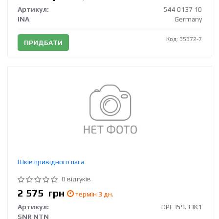
Артикул:
544 0137 10
INA
Germany
Код: 35372-7
ПРИДБАТИ
Шків привідного паса
0 відгуків
2 575
грн
термін 3 дн.
Артикул:
DPF359.33K1
SNR NTN