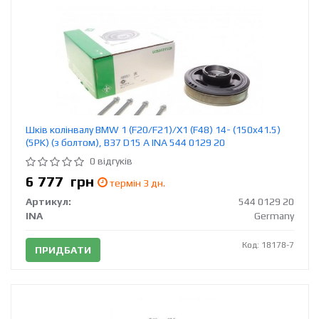
Шків колінвалу BMW 1 (F20/F21)/X1 (F48) 14- (150x41.5)
(5PK) (з болтом), B37 D15 A INA 544 0129 20
0 відгуків
6 777
грн
термін 3 дн.
Артикул:
544 0129 20
INA
Germany
Код: 18178-7
ПРИДБАТИ