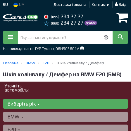
RU
UA
Доставка і оплата
Контакти
Вхід
234 27 27
(095)
234 27 27
(068)
Наприклад: насос ГУР Туксон, 06H905601A
Головна
BMW
F20
Шків колінвалу / Демфер
Шків колінвалу / Демфер на BMW F20 (БМВ)
Уточніть
автомобіль:
Виберіть рік
BMW
F20