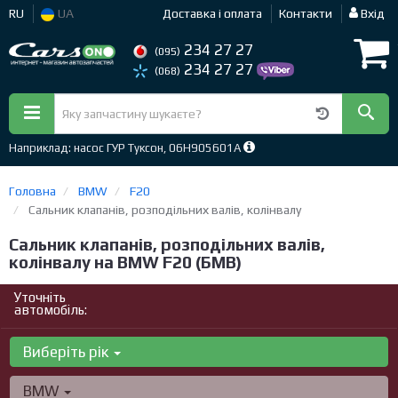
RU
UA
Доставка і оплата
Контакти
Вхід
234 27 27
(095)
234 27 27
(068)
Наприклад: насос ГУР Туксон, 06H905601A
Головна
BMW
F20
Сальник клапанів, розподільних валів, колінвалу
Сальник клапанів, розподільних валів,
колінвалу на BMW F20 (БМВ)
Уточніть
автомобіль:
Виберіть рік
BMW