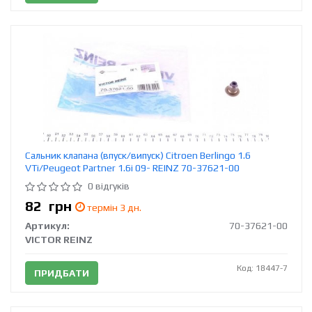
Сальник клапана (впуск/випуск) Citroen Berlingo 1.6
VTi/Peugeot Partner 1.6i 09- REINZ 70-37621-00
0 відгуків
82
грн
термін 3 дн.
Артикул:
70-37621-00
VICTOR REINZ
Код: 18447-7
ПРИДБАТИ