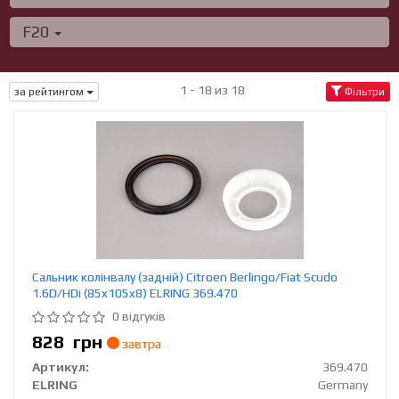
F20
1 - 18 из 18
за рейтингом
Фільтри
Сальник колінвалу (задній) Citroen Berlingo/Fiat Scudo
1.6D/HDi (85x105x8) ELRING 369.470
0 відгуків
828
грн
завтра
Артикул:
369.470
ELRING
Germany