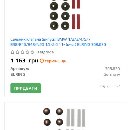
Сальник клапана (випуск) BMW 1/2/3/4/5/7
B38/B46/B48/N20 1.5/2.0 11- (к-кт) ELRING 308.630
0 відгуків
1 163
грн
термін 3 дн.
Артикул:
308.630
ELRING
Germany
Код: 25366-7
ПРИДБАТИ