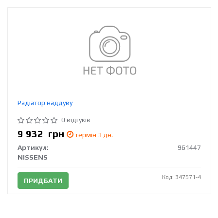
Радіатор наддуву
0 відгуків
9 932
грн
термін 3 дн.
Артикул:
961447
NISSENS
Код: 347571-4
ПРИДБАТИ