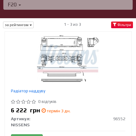
F20
1 - 3 из 3
за рейтингом
Фільтри
Радіатор наддуву
0 відгуків
6 222
грн
термін 3 дн.
Артикул:
96552
NISSENS