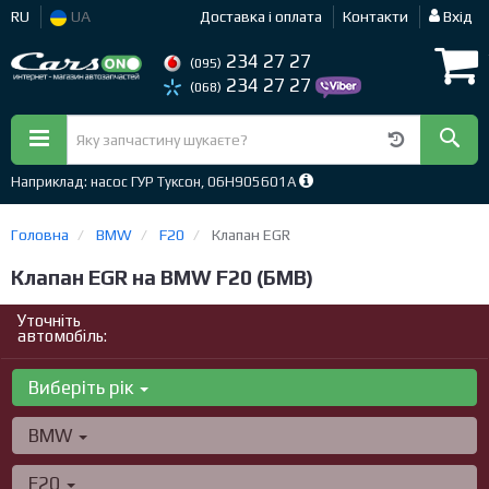
RU
UA
Доставка і оплата
Контакти
Вхід
234 27 27
(095)
234 27 27
(068)
Наприклад: насос ГУР Туксон, 06H905601A
Головна
BMW
F20
Клапан EGR
Клапан EGR на BMW F20 (БМВ)
Уточніть
автомобіль:
Виберіть рік
BMW
F20