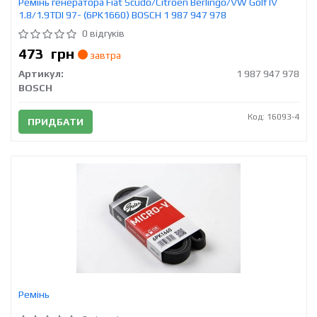
Ремінь генератора Fiat Scudo/Citroen Berlingo/VW Golf IV
1.8/1.9TDI 97- (6PK1660) BOSCH 1 987 947 978
0 відгуків
473
грн
завтра
Артикул:
1 987 947 978
BOSCH
Код: 16093-4
ПРИДБАТИ
Ремінь