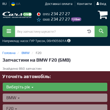
RU
UA
Доставка і оплата
Контакти
Вхід
234 27 27
(095)
234 27 27
(068)
Наприклад: насос ГУР Туксон, 06H905601A
Головна
BMW
F20
Запчастини на BMW F20 (БМВ)
Знайдено 860 запчастин
Уточніть автомобіль:
Виберіть рік
BMW
F20