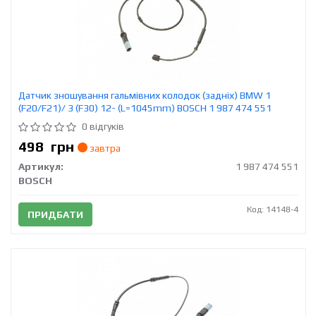
Датчик зношування гальмівних колодок (задніх) BMW 1
(F20/F21)/ 3 (F30) 12- (L=1045mm) BOSCH 1 987 474 551
0 відгуків
498
грн
завтра
Артикул:
1 987 474 551
BOSCH
Код: 14148-4
ПРИДБАТИ