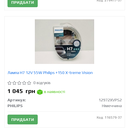
Код: 279417-37
ПРИДБАТИ
Лампа Н7 12V 55W Philips +150 X-treme Vision
0 відгуків
1 045
грн
в наявності
Артикул:
12972XVPS2
PHILIPS
Німеччина
Код: 116579-37
ПРИДБАТИ