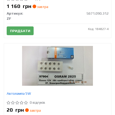
1 160
грн
завтра
Артикул:
S671.090.312
ZF
Код: 184827-4
ПРИДБАТИ
Автолампа 5W
0 відгуків
20
грн
завтра