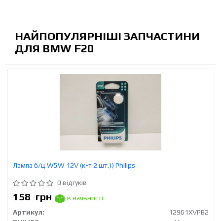
НАЙПОПУЛЯРНІШІ ЗАПЧАСТИНИ
ДЛЯ BMW F20
Лампа б/ц W5W 12V (к-т 2 шт.)) Philips
0 відгуків
158
грн
в наявності
Артикул:
12961XVPB2