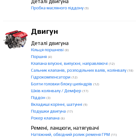
Деталі двигуна
Пробка масляного піддону
(9)
Двигун
Деталі двигуна
Кільця поршневі
(8)
Поршня
(4)
Клапана впускні, випускні, направляючі
(12)
Сальник клапанів, розподільних валів, колінвалу
(18)
Гідрокомпенсатори
(12)
Болти головки блоку циліндрів
(12)
Шків колінвалу / Демфер
(17)
Піддон
(3)
Вкладиші корінні, шатунні
(9)
Подушки двигуна
(17)
Рокер клапана
(6)
Ремені, ланцюги, натягувачі
Натяжний, обвідний ролик ременя ГРМ
(11)