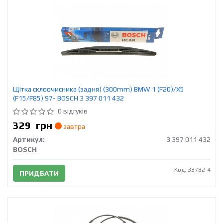
Щітка склоочисника (задня) (300mm) BMW 1 (F20)/X5
(F15/F85) 97- BOSCH 3 397 011 432
0 відгуків
329
грн
завтра
Артикул:
3 397 011 432
BOSCH
Код: 33782-4
ПРИДБАТИ