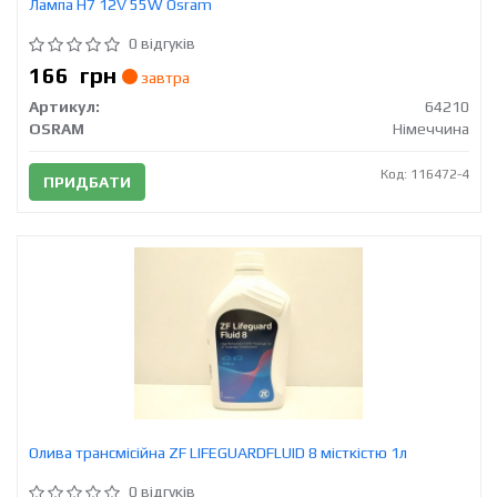
Лампа H7 12V 55W Osram
0 відгуків
166
грн
завтра
Артикул:
64210
OSRAM
Німеччина
Код: 116472-4
ПРИДБАТИ
Олива трансмісійна ZF LIFEGUARDFLUID 8 місткістю 1л
0 відгуків