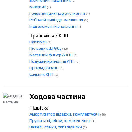
Вижимний підшипник
(2)
Маховик
(4)
Головний циліндр зчеплення
(1)
Робочий циліндр зчеплення
(1)
Інші елементи зчеплення
(1)
Трансмісія / КПП
Напіввісь
(2)
Пильовик ШРУСу
(12)
Масляний фільтр АКПП
(3)
Подушки кріплення КПП
(5)
Прокладки КПП
(1)
Сальник КПП
(5)
Ходова частина
Підвіска
Амортизатор підвіски, комплектуючі
(26)
Пружина підвіски, комплектуючі
(4)
Важелі, стійки, тяги підвіски
(7)