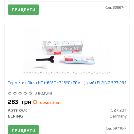
Код: 83867-4
ПРИДБАТИ
Герметик Dirko HT (-60°C +315°C) 70мл (сірий) ELRING 527.291
0 відгуків
283
грн
термін 3 дн.
Артикул:
527.291
ELRING
Germany
Код: 69716-7
ПРИДБАТИ