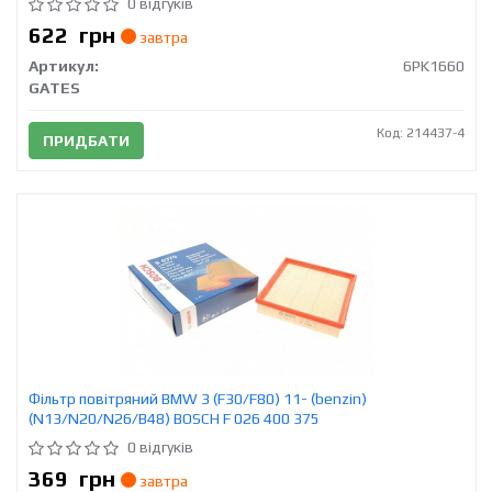
0 відгуків
622
грн
завтра
Артикул:
6PK1660
GATES
Код: 214437-4
ПРИДБАТИ
Фільтр повітряний BMW 3 (F30/F80) 11- (benzin)
(N13/N20/N26/B48) BOSCH F 026 400 375
0 відгуків
369
грн
завтра