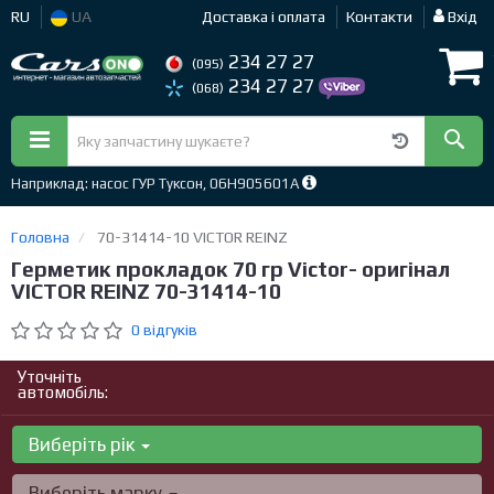
RU
UA
Доставка і оплата
Контакти
Вхід
234 27 27
(095)
234 27 27
(068)
Наприклад: насос ГУР Туксон, 06H905601A
Головна
70-31414-10 VICTOR REINZ
Герметик прокладок 70 гр Victor- оригінал
VICTOR REINZ 70-31414-10
0 відгуків
Уточніть
автомобіль:
Виберіть рік
Виберіть марку