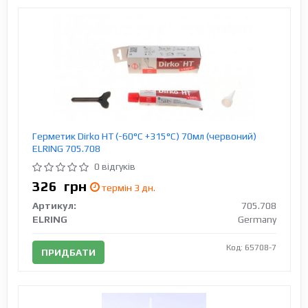
Герметик Dirko HT (-60°C +315°C) 70мл (червоний)
ELRING 705.708
0 відгуків
326
грн
термін 3 дн.
Артикул:
705.708
ELRING
Germany
Код: 65708-7
ПРИДБАТИ