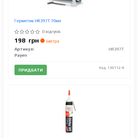
Герметик HR397T 70мл
0 відгуків
198
грн
завтра
Артикул:
HR397T
Payen
Код: 130112-4
ПРИДБАТИ