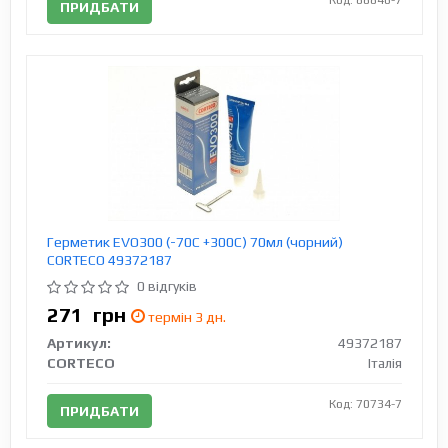
Код: 88846-7
ПРИДБАТИ
Герметик EVO300 (-70C +300C) 70мл (чорний)
CORTECO 49372187
0 відгуків
271
грн
термін 3 дн.
Артикул:
49372187
CORTECO
Італія
Код: 70734-7
ПРИДБАТИ