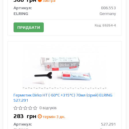
завтра
Артикул:
006.553
ELRING
Germany
Код: 69264-4
ПРИДБАТИ
Герметик Dirko HT (-60°C +315°C) 70мл (сірий) ELRING
527.291
0 відгуків
283
грн
термін 3 дн.
Артикул:
527.291