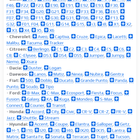
F46
,
F22
,
F23
,
E90
,
E91
,
E92
,
E93
,
F30
,
F31
,
F34
,
G20
,
G21
,
F32
,
F33
,
F36
,
E61
,
F07
,
F10
,
F11
,
G30
,
G31
,
F06
,
F12
,
F13
,
G32
,
F01, F04
,
G11
,
G14
,
G15
,
i3
,
i8
,
X1
,
X2
,
X3
,
X4
,
X5
,
X6
-
Chevrolet:
Aveo
,
Captiva
,
Cruze
,
Epica
,
Lacetti
,
Malibu
,
Tacuma
,
Tracker
-
Citroen:
Berlingo
,
C1
,
C2
,
C3
,
C4
,
C5
,
C6
,
C8
,
C-Elysee
,
DS3
,
DS4
,
DS5
,
Jumper
,
Jumpy
,
Nemo
,
Xsara
-
Dacia:
Duster
,
Logan
-
Daewoo:
Lanos
,
Matiz
,
Nexia
,
Nubira
,
Gentra
-
Fiat:
500
,
Doblo
,
Ducato
,
Grande Punto
,
Panda
,
Punto
,
Scudo
,
Tipo
-
Ford:
B-Max
,
C-Max
,
Ecosport
,
Fiesta
,
Focus
,
Fusion
,
Galaxy
,
KA
,
Kuga
,
Mondeo
,
S-Max
,
Connect
,
Courier
,
Transit
-
Honda:
Accord
,
City
,
Civic
,
CR-V
,
CR-Z
,
FR-V
,
Jazz
,
Shuttle
,
Stream
-
Hyundai:
Accent
,
Coupe
,
Elantra
,
Galloper
,
Getz
,
H-1
,
I10
,
I20
,
I30
,
I40
,
IX20
,
IX35
,
Lantra
,
Matrix
,
Santa Fe
,
Sonata
,
Terracan
,
Trajet
,
Tucson
,