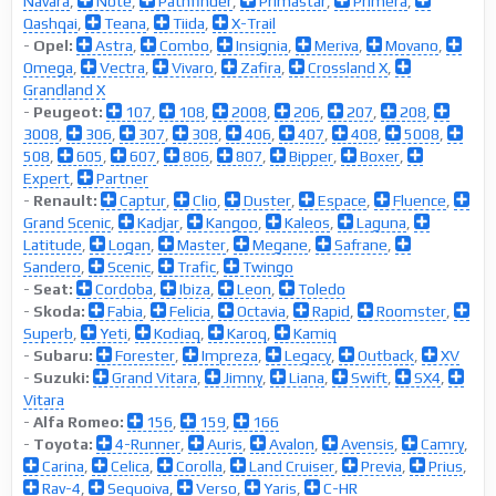
Navara
,
Note
,
Pathfinder
,
Primastar
,
Primera
,
Qashqai
,
Teana
,
Tiida
,
X-Trail
-
Opel:
Astra
,
Combo
,
Insignia
,
Meriva
,
Movano
,
Omega
,
Vectra
,
Vivaro
,
Zafira
,
Crossland X
,
Grandland X
-
Peugeot:
107
,
108
,
2008
,
206
,
207
,
208
,
3008
,
306
,
307
,
308
,
406
,
407
,
408
,
5008
,
508
,
605
,
607
,
806
,
807
,
Bipper
,
Boxer
,
Expert
,
Partner
-
Renault:
Captur
,
Clio
,
Duster
,
Espace
,
Fluence
,
Grand Scenic
,
Kadjar
,
Kangoo
,
Kaleos
,
Laguna
,
Latitude
,
Logan
,
Master
,
Megane
,
Safrane
,
Sandero
,
Scenic
,
Trafic
,
Twingo
-
Seat:
Cordoba
,
Ibiza
,
Leon
,
Toledo
-
Skoda:
Fabia
,
Felicia
,
Octavia
,
Rapid
,
Roomster
,
Superb
,
Yeti
,
Kodiaq
,
Karoq
,
Kamiq
-
Subaru:
Forester
,
Impreza
,
Legacy
,
Outback
,
XV
-
Suzuki:
Grand Vitara
,
Jimny
,
Liana
,
Swift
,
SX4
,
Vitara
-
Alfa Romeo:
156
,
159
,
166
-
Toyota:
4-Runner
,
Auris
,
Avalon
,
Avensis
,
Camry
,
Carina
,
Celica
,
Corolla
,
Land Cruiser
,
Previa
,
Prius
,
Rav-4
,
Sequoiva
,
Verso
,
Yaris
,
C-HR