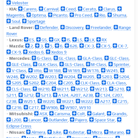
Veloster
-
KIA:
Carens
,
Carnival
,
Ceed
,
Cerato
,
Clarus
,
Magentis
,
Optima
,
Picanto
,
Pro Ceed
,
Rio
,
Shuma
,
Soul
,
Sportage
-
Land Rover:
Defender
,
Discovery
,
Freelander
,
Range
Rover
-
Lexus:
ES
,
GS
,
GX
,
IS
,
LS
,
LX
,
RX
-
Mazda:
2
,
3
,
5
,
6
,
626
,
CX-3
,
CX-5
,
CX-7
,
CX-9
,
Xedos 6
,
Xedos 9
-
Mercedes:
G-Class
,
GL-Class
,
GLA-Class
,
GLC-Class
,
GLE-Class
,
GLK-Class
,
GLS-Class
,
M-Class
,
Sprinter
,
V-Class
,
Vito
,
W168
,
W169
,
W176
,
W245
,
W246
,
W202
,
W203
,
W204
,
W205
,
S203
,
S204
,
S205
,
S202
,
C204
,
C205
,
CLK-Class
,
CLA-Class
,
CLS-Class
,
W210
,
W211
,
W212
,
W213
,
S210
,
S211
,
S212
,
S213
,
A124, A207, A238
,
C124, C207,
C238
,
W251
,
W220
,
W221
,
W222
,
A217
,
C215
,
C216
,
C217
,
W906
,
W907, W910
-
Mitsubishi:
ASX
,
Carisma
,
Colt
,
Galant
,
Grandis
,
L200
,
Lancer
,
Outlander
,
Pajero
,
Space Star
,
Eclipse Cross
-
Nissan:
Almera
,
Juke
,
Kubistar
,
Micra
,
Murano
,