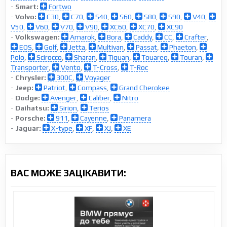
-
Smart:
Fortwo
-
Volvo:
C30
,
C70
,
S40
,
S60
,
S80
,
S90
,
V40
,
V50
,
V60
,
V70
,
V90
,
XC60
,
XC70
,
XC90
-
Volkswagen:
Amarok
,
Bora
,
Caddy
,
CC
,
Crafter
,
EOS
,
Golf
,
Jetta
,
Multivan
,
Passat
,
Phaeton
,
Polo
,
Scirocco
,
Sharan
,
Tiguan
,
Touareg
,
Touran
,
Transporter
,
Vento
,
T-Cross
,
T-Roc
-
Chrysler:
300C
,
Voyager
-
Jeep:
Patriot
,
Compass
,
Grand Cherokee
-
Dodge:
Avenger
,
Caliber
,
Nitro
-
Daihatsu:
Sirion
,
Terios
-
Porsche:
911
,
Cayenne
,
Panamera
-
Jaguar:
X-type
,
XF
,
XJ
,
XE
ВАС МОЖЕ ЗАЦІКАВИТИ: