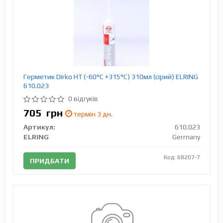
Герметик Dirko HT (-60°C +315°C) 310мл (сірий) ELRING
610.023
0 відгуків
705
грн
термін 3 дн.
Артикул:
610.023
ELRING
Germany
Код: 68207-7
ПРИДБАТИ