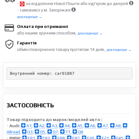
-
на відділення Нової Пошти або кур'єром до дверей
- самовивіз у м. Запоріжжя
докладніше →
Оплата при отриманні
або іншим зручним способом,
докладніше →
Гарантія
обмін/повернення товару протягом 14 днів,
докладніше →
Внутренний номер: car01887
ЗАСТОСОВНІСТЬ
Товар підходить до марок/моделей авто :
-
Audi:
A1
,
A2
,
A3
,
A4
,
A5
,
A6
,
A7
,
A8
,
Allroad
,
Q3
,
Q5
,
Q7
,
TT
,
Q8
-
BMW:
E81
,
E82
,
E88
,
E87
,
F20
,
F21
,
F45
,