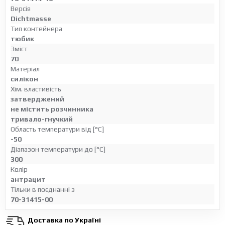
Версія
Dichtmasse
Тип контейнера
тюбик
Зміст
70
Матеріал
силікон
Хім. властивість
затверджений
не містить розчинника
тривало-гнучкий
Область температури від [°C]
-50
Діапазон температури до [°C]
300
Колір
антрацит
Тільки в поєднанні з
70-31415-00
Доставка по Україні