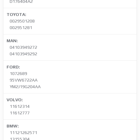
D176404A2
TOYOTA:
0029501208
002951281
MAN:
04103949272
04103949292
FORD:
1072689
95VW6722AA
YM2J19G204AA
VOLVO:
11612314
11612777
BMW:
11121262571
13155304