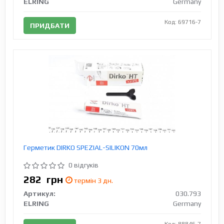
ELRING
Germany
Код: 69716-7
ПРИДБАТИ
Герметик DIRKO SPEZIAL-SILIKON 70мл
0 відгуків
282
грн
термін 3 дн.
Артикул:
030.793
ELRING
Germany