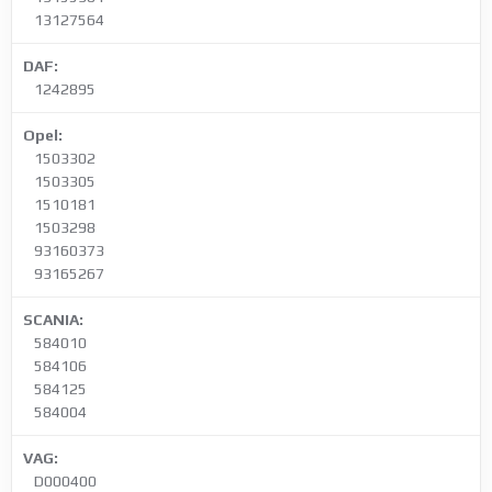
13127564
DAF:
1242895
Opel:
1503302
1503305
1510181
1503298
93160373
93165267
SCANIA:
584010
584106
584125
584004
VAG:
D000400