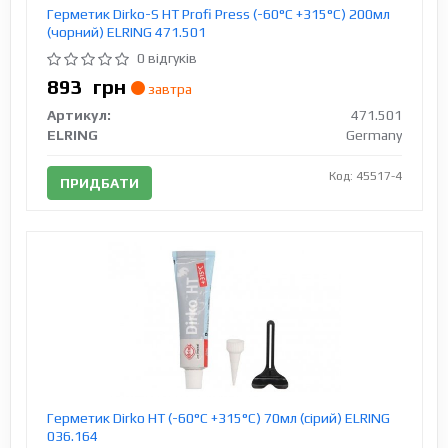
Герметик Dirko-S HT Profi Press (-60°C +315°C) 200мл
(чорний) ELRING 471.501
0 відгуків
893
грн
завтра
Артикул:
471.501
ELRING
Germany
Код: 45517-4
ПРИДБАТИ
Герметик Dirko HT (-60°C +315°C) 70мл (сірий) ELRING
036.164