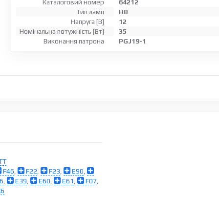
Каталоговий номер
64212
Тип ламп
H8
Напруга [В]
12
Номінальна потужність [Вт]
35
Виконання патрона
PGJ19-1
TT
F46
,
F22
,
F23
,
E90
,
6
,
E39
,
E60
,
E61
,
F07
,
6