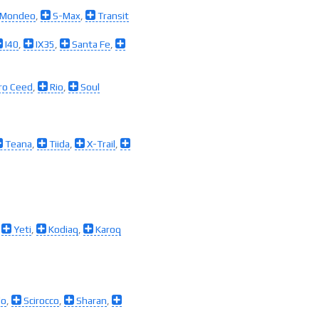
Mondeo
,
S-Max
,
Transit
I40
,
IX35
,
Santa Fe
,
ro Ceed
,
Rio
,
Soul
Teana
,
Tiida
,
X-Trail
,
,
Yeti
,
Kodiaq
,
Karoq
lo
,
Scirocco
,
Sharan
,