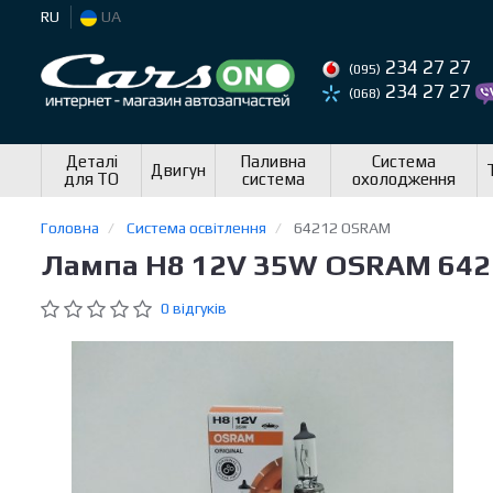
RU
UA
234 27 27
(095)
234 27 27
(068)
Деталі
Паливна
Система
Двигун
для ТО
система
охолодження
Головна
Система освітлення
64212 OSRAM
Лампа H8 12V 35W OSRAM 642
0 відгуків