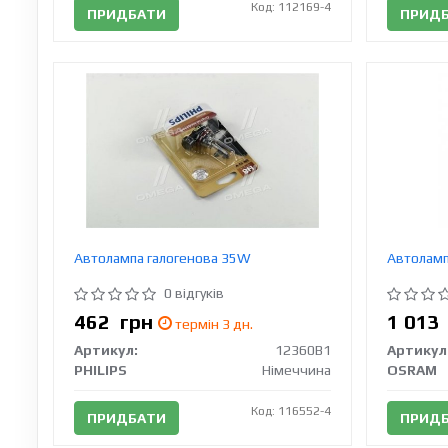
Код: 112169-4
ПРИДБАТИ
ПРИД
Автолампа галогенова 35W
Автоламп
0 відгуків
462
грн
1 01
термін 3 дн.
Артикул:
12360B1
Артикул
PHILIPS
Німеччина
OSRAM
Код: 116552-4
ПРИДБАТИ
ПРИД