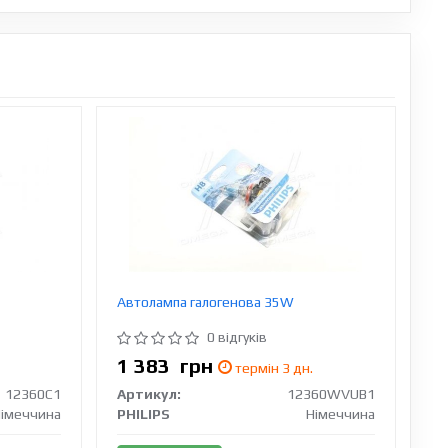
Автолампа галогенова 35W
0 відгуків
1 383
грн
термін 3 дн.
12360C1
Артикул:
12360WVUB1
імеччина
PHILIPS
Німеччина