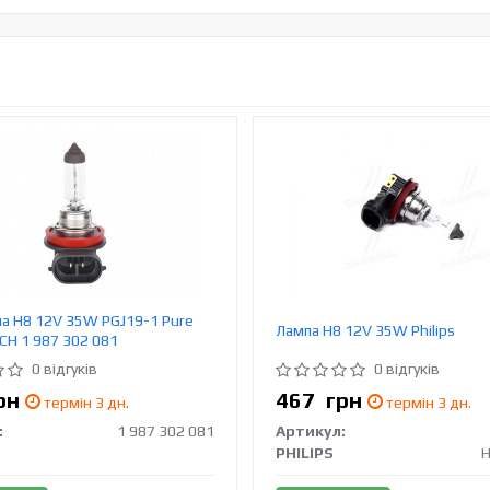
а H8 12V 35W PGJ19-1 Pure
Лампа Н8 12V 35W Philips
CH 1 987 302 081
0 відгуків
0 відгуків
рн
467
грн
термін 3 дн.
термін 3 дн.
:
1 987 302 081
Артикул:
PHILIPS
Н