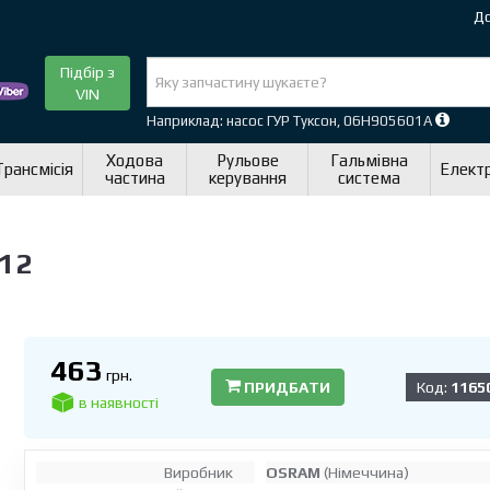
До
Підбір з
VIN
Наприклад: насос ГУР Туксон, 06H905601A
Ходова
Рульове
Гальмівна
Трансмісія
Елект
частина
керування
система
12
463
грн.
ПРИДБАТИ
Код:
1165
в наявності
Виробник
OSRAM
(Німеччина)