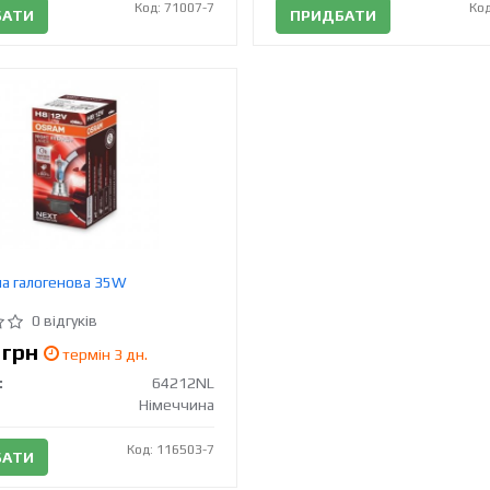
Код: 71007-7
Код
БАТИ
ПРИДБАТИ
а галогенова 35W
0 відгуків
3
грн
термін 3 дн.
:
64212NL
Німеччина
Код: 116503-7
БАТИ