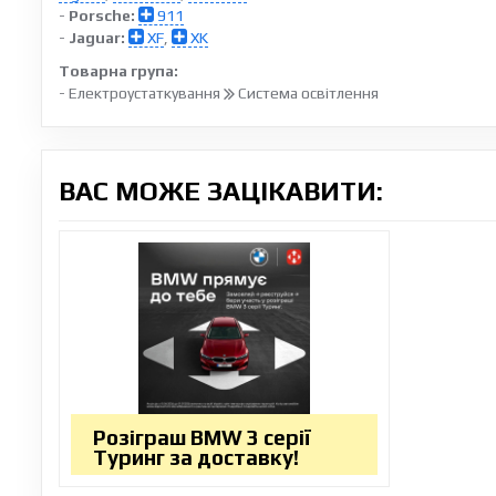
-
Porsche:
911
-
Jaguar:
XF
,
XK
Товарна група:
- Електроустаткування
Система освітлення
ВАС МОЖЕ ЗАЦІКАВИТИ:
Розіграш BMW 3 серії
Туринг за доставку!