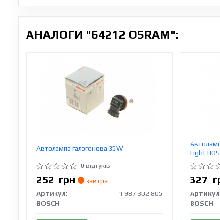
АНАЛОГИ "64212 OSRAM":
Автоламп
Автолампа галогенова 35W
Light BOS
0 відгуків
252
грн
327
г
завтра
Артикул:
1 987 302 805
Артикул
BOSCH
BOSCH