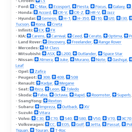
-
Citroen:
C5
-
Ford:
C-Max
,
Ecosport
,
Fiesta
,
Focus
,
Galaxy
,
-
Honda:
Accord
,
CR-V
,
CR-Z
,
HR-V
,
Jazz
-
Hyundai:
Genesis
,
H-1
,
H-350
,
I10
,
I20
,
I30
,
Tucson
,
Kona
,
Creta
-
Infiniti:
EX
,
FX
-
KIA:
Carens
,
Carnival
,
Ceed
,
Cerato
,
Optima
,
P
-
Land Rover:
Discovery
,
Freelander
,
Range Rover
-
Mercedes:
M-Class
-
Mitsubishi:
ASX
,
L200
,
Outlander
,
Space Star
-
Nissan:
Almera
,
Juke
,
Murano
,
Note
,
Qashqai
,
Leaf
-
Opel:
Zafira
-
Peugeot:
308
,
408
,
508
-
Renault:
Kadjar
,
Megane
-
Seat:
Ibiza
,
Leon
,
Toledo
-
Skoda:
Fabia
,
Octavia
,
Rapid
,
Roomster
,
Superb
-
SsangYong:
Rexton
-
Subaru:
Impreza
,
Outback
,
XV
-
Suzuki:
Vitara
-
Volvo:
C30
,
C70
,
S40
,
S80
,
V50
,
V70
,
XC70
-
Volkswagen:
CC
,
EOS
,
Golf
,
Jetta
,
Passat
,
Po
Tiguan
,
Touran
,
T-Roc