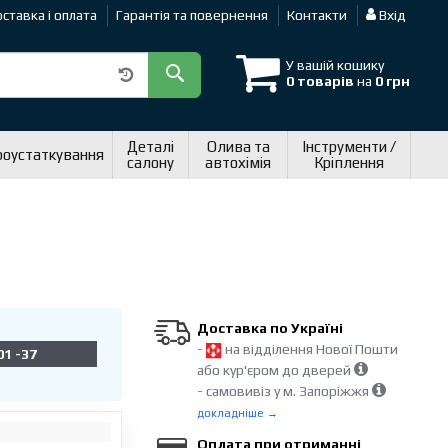
ставка і оплата
Гарантія та повернення
Контакти
Вхід
У вашій кошику
0 товарів
на
0 грн
Деталі
Олива та
Інструменти /
роустаткування
салону
автохімія
Кріплення
Доставка по Україні
-
на відділення Нової Пошти
01 -37
або кур'єром до дверей
- самовивіз у м. Запоріжжя
докладніше →
Оплата при отриманні