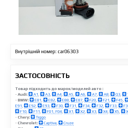
Внутрішній номер: car06303
ЗАСТОСОВНІСТЬ
Товар підходить до марок/моделей авто :
-
Audi:
A1
,
A3
,
A4
,
A5
,
A6
,
A7
,
A8
,
Q3
,
-
BMW:
E81
,
E82
,
E88
,
E87
,
F20
,
F21
,
F45
,
E91
,
E92
,
E93
,
F30
,
F31
,
F34
,
F32
,
F33
,
F3
F10
,
F11
,
F01, F04
,
X1
,
X2
,
X3
,
X4
,
X5
,
X
-
Chery:
Tiggo
-
Chevrolet:
Captiva
,
Cruze