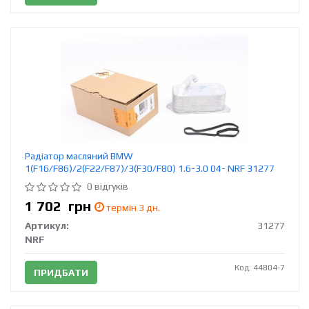
Радіатор масляний BMW
1(F16/F86)/2(F22/F87)/3(F30/F80) 1.6-3.0 04- NRF 31277
0 відгуків
1 702
грн
термін 3 дн.
Артикул:
31277
NRF
Код: 44804-7
ПРИДБАТИ