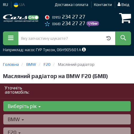
RU
UA
Доставка і оплата
Контакти
Вхід
234 27 27
(095)
234 27 27
(068)
Наприклад: насос ГУР Туксон, 06H905601A
Головна
BMW
F20
Масляний радіатор
Масляний радіатор на BMW F20 (БМВ)
Уточніть
автомобіль:
Виберіть рік
BMW
F20