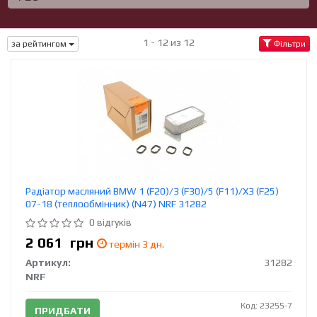
1 - 12 из 12
за рейтингом
Фільтри
Радіатор масляний BMW 1 (F20)/3 (F30)/5 (F11)/X3 (F25)
07-18 (теплообмінник) (N47) NRF 31282
0 відгуків
2 061
грн
термін 3 дн.
Артикул:
31282
NRF
Код: 23255-7
ПРИДБАТИ