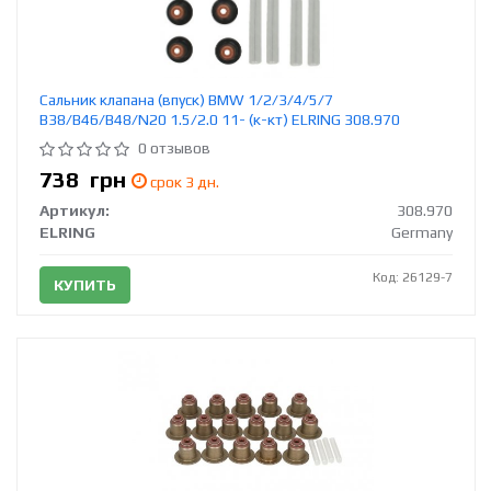
Сальник клапана (впуск) BMW 1/2/3/4/5/7
B38/B46/B48/N20 1.5/2.0 11- (к-кт) ELRING 308.970
0 отзывов
738
грн
срок 3 дн.
Артикул:
308.970
ELRING
Germany
Код: 26129-7
КУПИТЬ