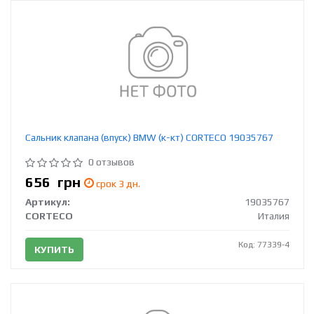
Сальник клапана (впуск) BMW (к-кт) CORTECO 19035767
0 отзывов
656
грн
срок 3 дн.
Артикул:
19035767
CORTECO
Италия
Код: 77339-4
КУПИТЬ