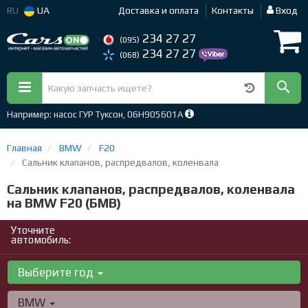
RU
UA
Доставка и оплата
Контакты
Вход
234 27 27
(095)
234 27 27
(068)
Например: насос ГУР Туксон, 06H905601A
Главная
BMW
F20
Сальник клапанов, распредвалов, коленвала
Сальник клапанов, распредвалов, коленвала
на BMW F20 (БМВ)
Уточните
автомобиль:
Выберите год
BMW