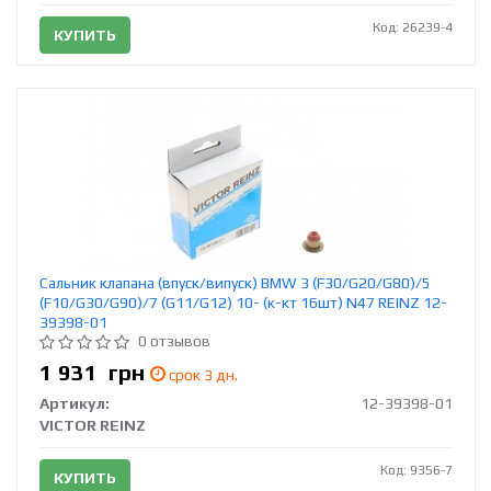
Код: 26239-4
КУПИТЬ
Сальник клапана (впуск/випуск) BMW 3 (F30/G20/G80)/5
(F10/G30/G90)/7 (G11/G12) 10- (к-кт 16шт) N47 REINZ 12-
39398-01
0 отзывов
1 931
грн
срок 3 дн.
Артикул:
12-39398-01
VICTOR REINZ
Код: 9356-7
КУПИТЬ