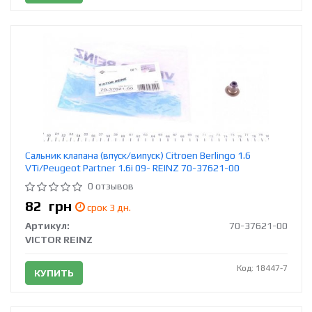
Сальник клапана (впуск/випуск) Citroen Berlingo 1.6
VTi/Peugeot Partner 1.6i 09- REINZ 70-37621-00
0 отзывов
82
грн
срок 3 дн.
Артикул:
70-37621-00
VICTOR REINZ
Код: 18447-7
КУПИТЬ