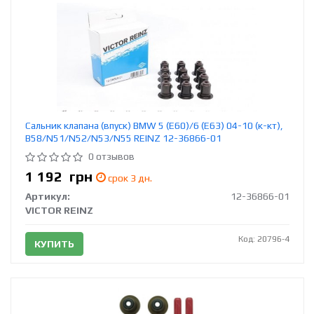
Сальник клапана (впуск) BMW 5 (E60)/6 (E63) 04-10 (к-кт),
B58/N51/N52/N53/N55 REINZ 12-36866-01
0 отзывов
1 192
грн
срок 3 дн.
Артикул:
12-36866-01
VICTOR REINZ
Код: 20796-4
КУПИТЬ