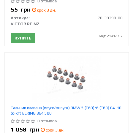
0 отзывов
55
грн
срок 3 дн.
Артикул:
70-39398-00
VICTOR REINZ
Код: 214127-7
КУПИТЬ
Сальник клапана (впуск/випуск) BMW 5 (E60)/6 (E63) 04-10
(к-кт) ELRING 364.500
0 отзывов
1 058
грн
срок 3 дн.