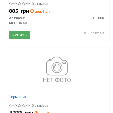
0 отзывов
885
грн
срок 3 дн.
Артикул:
848-88K
MOTORAD
Код: 339261-4
КУПИТЬ
Термостат
0 отзывов
4 333
грн