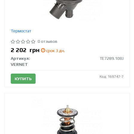
Термостат
0 отзывов
2 202
грн
срок 3 дн.
Артикул:
TE7289.108J
VERNET
Код: 169747-7
КУПИТЬ