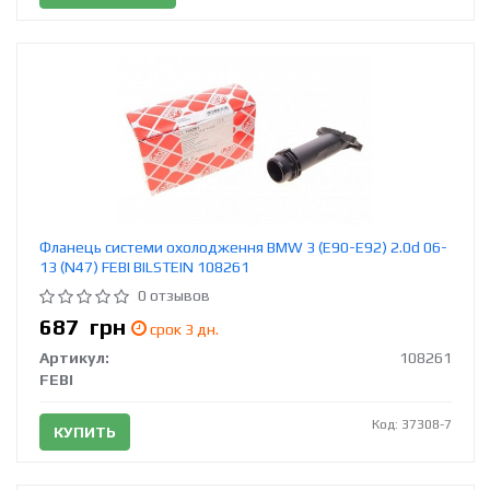
Фланець системи охолодження BMW 3 (E90-E92) 2.0d 06-
13 (N47) FEBI BILSTEIN 108261
0 отзывов
687
грн
срок 3 дн.
Артикул:
108261
FEBI
Код: 37308-7
КУПИТЬ