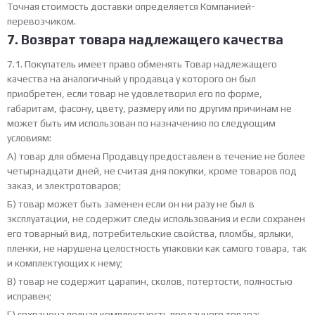
Точная стоимость доставки определяется Компанией-
перевозчиком.
7. Возврат товара надлежащего качества
7.1. Покупатель имеет право обменять Товар надлежащего
качества на аналогичный у продавца у которого он был
приобретен, если товар не удовлетворил его по форме,
габаритам, фасону, цвету, размеру или по другим причинам не
может быть им использован по назначению по следующим
условиям:
А) товар для обмена Продавцу предоставлен в течение не более
четырнадцати дней, не считая дня покупки, кроме товаров под
заказ, и электротоваров;
Б) товар может быть заменен если он ни разу не был в
эксплуатации, не содержит следы использования и если сохранен
его товарный вид, потребительские свойства, пломбы, ярлыки,
пленки, не нарушена целостность упаковки как самого товара, так
и комплектующих к нему;
В) товар не содержит царапин, сколов, потертости, полностью
исправен;
Г) сохранена полная комплектность проданного товара;