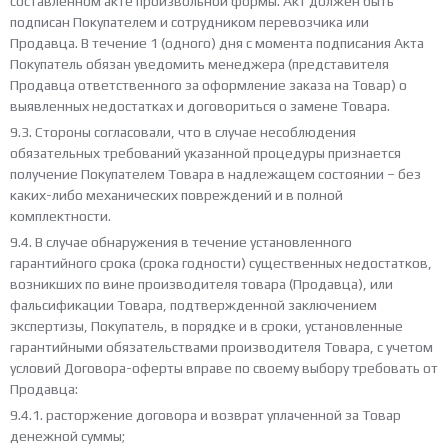
составленном акте произвольной формы. Акт должен быть
подписан Покупателем и сотрудником перевозчика или
Продавца. В течение 1 (одного) дня с момента подписания Акта
Покупатель обязан уведомить менеджера (представителя
Продавца ответственного за оформление заказа на Товар) о
выявленных недостатках и договориться о замене Товара.
9.3. Стороны согласовали, что в случае несоблюдения
обязательных требований указанной процедуры признается
получение Покупателем Товара в надлежащем состоянии – без
каких-либо механических повреждений и в полной
комплектности.
9.4. В случае обнаружения в течение установленного
гарантийного срока (срока годности) существенных недостатков,
возникших по вине производителя товара (Продавца), или
фальсификации Товара, подтвержденной заключением
экспертизы, Покупатель, в порядке и в сроки, установленные
гарантийными обязательствами производителя Товара, с учетом
условий Договора-оферты вправе по своему выбору требовать от
Продавца:
9.4.1. расторжение договора и возврат уплаченной за Товар
денежной суммы;