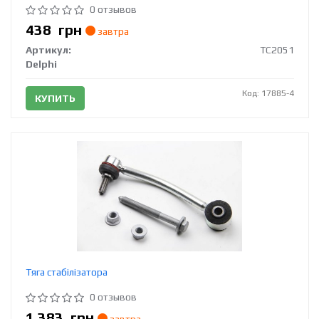
0 отзывов
438
грн
завтра
Артикул:
TC2051
Delphi
Код: 17885-4
КУПИТЬ
Тяга стабілізатора
0 отзывов
1 383
грн
завтра