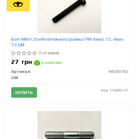
Болт М8х1,25х48 натяжного ролика ГРМ Ланос 1.5, Авео
1.5 GM
0 отзывов
27
грн
в наличии
Артикул:
94500782
GM
Код: 176892-37
КУПИТЬ