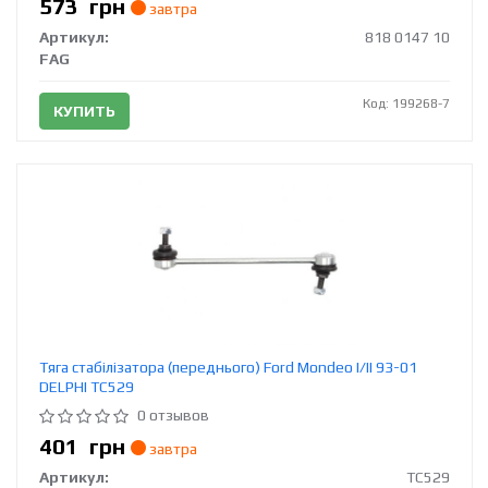
573
грн
завтра
Артикул:
818 0147 10
FAG
Код: 199268-7
КУПИТЬ
Тяга стабілізатора (переднього) Ford Mondeo I/II 93-01
DELPHI TC529
0 отзывов
401
грн
завтра
Артикул:
TC529