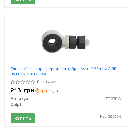
Тяга стабілізатора (переднього) Opel Astra F/Vectra A 88-
05 DELPHI TD270W
0 отзывов
213
грн
срок 3 дн.
Артикул:
TD270W
Delphi
Код: 50363-7
КУПИТЬ