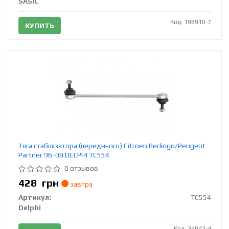
SASIC
Код: 198910-7
КУПИТЬ
Тяга стабілізатора (переднього) Citroen Berlingo/Peugeot
Partner 96-08 DELPHI TC554
0 отзывов
428
грн
завтра
Артикул:
TC554
Delphi
Код: 34042-4