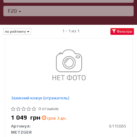
F20
1 - 1 из 1
по рейтингу
Фильтры
Захисний кожух (отражатель)
0 отзывов
1 049
грн
срок 3 дн.
Артикул:
6115065
METZGER