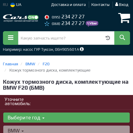
RU
UA
Доставка и оплата
Контакты
Вход
234 27 27
(095)
234 27 27
(068)
Например: насос ГУР Туксон, 06H905601A
Главная
BMW
F20
Кожух тормозного диска, комплектующие
Кожух тормозного диска, комплектующие на
BMW F20 (БМВ)
Уточните
автомобиль:
Выберите год
BMW