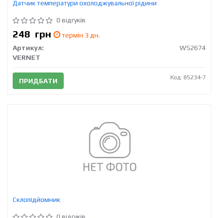
Датчик температури охолоджувальної рідини
0 відгуків
248
грн
термін 3 дн.
Артикул:
WS2674
VERNET
Код: 85234-7
ПРИДБАТИ
Склопідйомник
0 відгуків