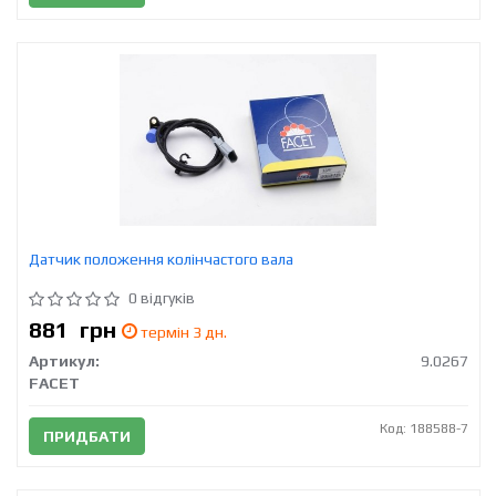
Датчик положення колінчастого вала
0 відгуків
881
грн
термін 3 дн.
Артикул:
9.0267
FACET
Код: 188588-7
ПРИДБАТИ