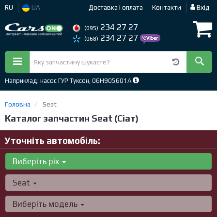
RU
UA
Доставка і оплата
Контакти
Вхід
234 27 27
(095)
234 27 27
(068)
Наприклад: насос ГУР Туксон, 06H905601A
Головна
Seat
Каталог запчастин Seat (Сіат)
Уточніть автомобіль:
Виберіть рік
Seat
Виберіть модель