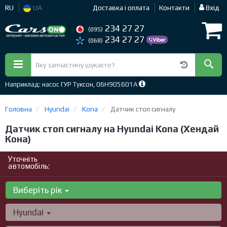
RU
UA
Доставка і оплата
Контакти
Вхід
234 27 27
(095)
234 27 27
(068)
Наприклад: насос ГУР Туксон, 06H905601A
Головна
Hyundai
Kona
Датчик стоп сигналу
Датчик стоп сигналу на Hyundai Kona (Хендай
Кона)
Уточніть
автомобіль:
Виберіть рік
Hyundai