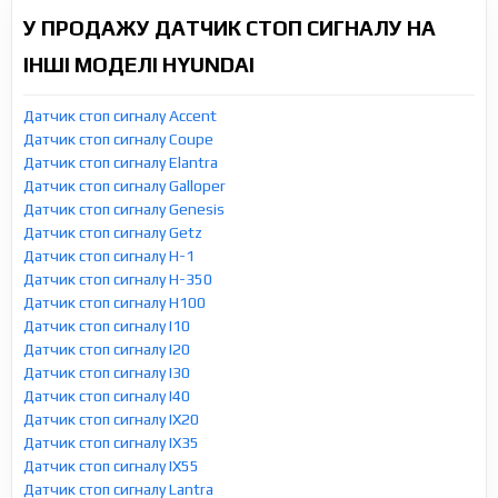
У ПРОДАЖУ ДАТЧИК СТОП СИГНАЛУ НА
ІНШІ МОДЕЛІ HYUNDAI
Датчик стоп сигналу Accent
Датчик стоп сигналу Coupe
Датчик стоп сигналу Elantra
Датчик стоп сигналу Galloper
Датчик стоп сигналу Genesis
Датчик стоп сигналу Getz
Датчик стоп сигналу H-1
Датчик стоп сигналу H-350
Датчик стоп сигналу H100
Датчик стоп сигналу I10
Датчик стоп сигналу I20
Датчик стоп сигналу I30
Датчик стоп сигналу I40
Датчик стоп сигналу IX20
Датчик стоп сигналу IX35
Датчик стоп сигналу IX55
Датчик стоп сигналу Lantra