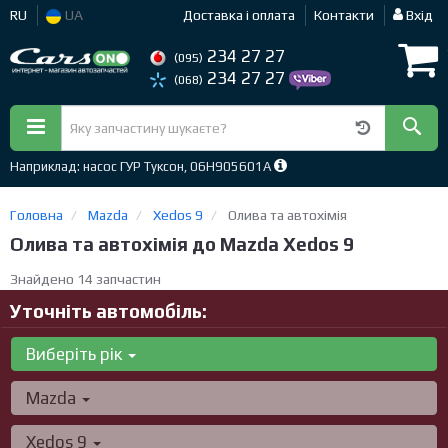
RU
UA
Доставка і оплата
Контакти
Вхід
234 27 27
(095)
234 27 27
(068)
Наприклад: насос ГУР Туксон, 06H905601A
Головна
Mazda
Xedos 9
Олива та автохімія
Олива та автохімія до Mazda Xedos 9
Знайдено 14 запчастин
Уточніть автомобіль:
Виберіть рік
Mazda
Xedos 9