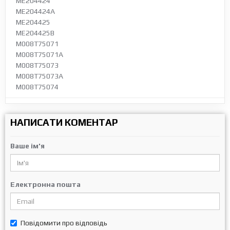
ME204424
ME204424A
ME204425
ME204425B
M008T75071
M008T75071A
M008T75073
M008T75073A
M008T75074
НАПИСАТИ КОМЕНТАР
Ваше ім'я
Електронна пошта
Повідомити про відповідь