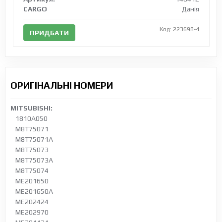
CARGO
Данія
Код: 223698-4
ПРИДБАТИ
ОРИГІНАЛЬНІ НОМЕРИ
MITSUBISHI:
1810A050
M8T75071
M8T75071A
M8T75073
M8T75073A
M8T75074
ME201650
ME201650A
ME202424
ME202970