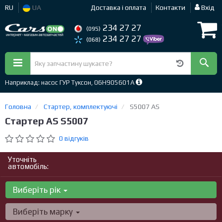
RU
UA
Доставка і оплата
Контакти
Вхід
234 27 27
(095)
234 27 27
(068)
Наприклад: насос ГУР Туксон, 06H905601A
Головна
Стартер, комплектуючі
S5007 AS
Стартер AS S5007
0 відгуків
Уточніть
автомобіль:
Виберіть рік
Виберіть марку