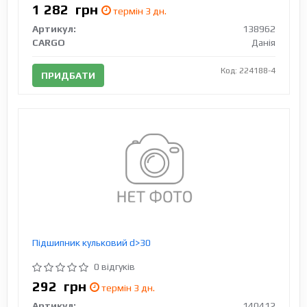
1 282
грн
термін 3 дн.
Артикул:
138962
CARGO
Данія
Код: 224188-4
ПРИДБАТИ
Підшипник кульковий d>30
0 відгуків
292
грн
термін 3 дн.
Артикул:
140412