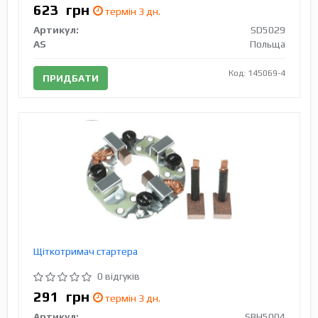
623
грн
термін 3 дн.
Артикул:
SD5029
AS
Польща
Код: 145069-4
ПРИДБАТИ
Щіткотримач стартера
0 відгуків
291
грн
термін 3 дн.
Артикул:
SBH5004