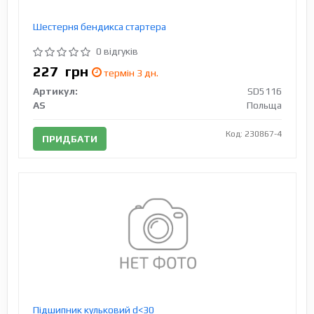
Шестерня бендикса стартера
0 відгуків
227
грн
термін 3 дн.
Артикул:
SD5116
AS
Польща
Код: 230867-4
ПРИДБАТИ
Підшипник кульковий d<30