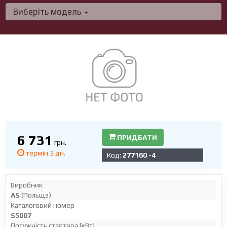
Виберіть модель
6 731
ПРИДБАТИ
грн.
термін 3 дн.
Код:
277160 -4
Виробник
AS
(Польща)
Каталоговий номер
S5007
Потужність стартера [кВт]