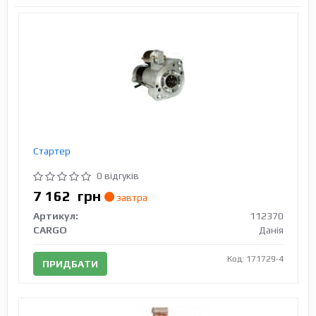
Стартер
0 відгуків
7 162
грн
завтра
Артикул:
112370
CARGO
Данія
Код: 171729-4
ПРИДБАТИ