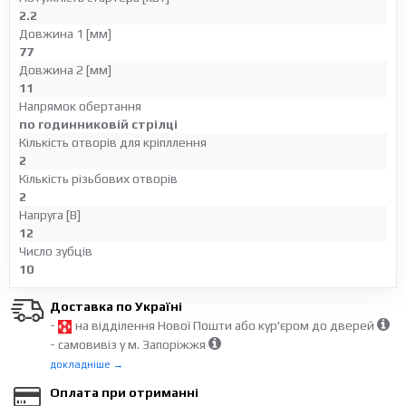
2.2
Довжина 1 [мм]
77
Довжина 2 [мм]
11
Напрямок обертання
по годинниковій стрілці
Кількість отворів для кріпллення
2
Кількість різьбових отворів
2
Напруга [В]
12
Число зубців
10
Доставка по Україні
-
на відділення Нової Пошти або кур'єром до дверей
- самовивіз у м. Запоріжжя
докладніше →
Оплата при отриманні