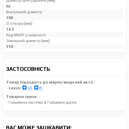
Діаметр центрування [мм]
62
Внутрішній діаметр
190
∅ отвору [мм]
14.5
Код MAPP у наявності
Зовнішній діаметр [мм]
310
ЗАСТОСОВНІСТЬ
Товар підходить до марок/моделей авто :
-
Lexus:
GS
,
IS
Товарна група:
- Гальмівна система
Гальмівні диски
ВАС МОЖЕ ЗАЦІКАВИТИ: