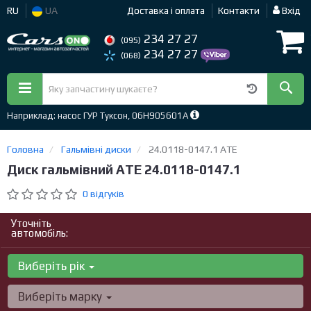
RU
UA
Доставка і оплата
Контакти
Вхід
234 27 27
(095)
234 27 27
(068)
Наприклад: насос ГУР Туксон, 06H905601A
Головна
Гальмівні диски
24.0118-0147.1 ATE
Диск гальмівний ATE 24.0118-0147.1
0 відгуків
Уточніть
автомобіль:
Виберіть рік
Виберіть марку