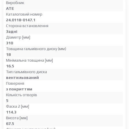
Виробник
ATE
Каталоговий номер
24.0118-0147.1
Сторона встановлення
Задні
Діаметр [мм]
310
Товщина гальмівного диску (мм)
18
Мінімальна товщина [мм]
16.5
Тип гальмівного диска
вентильований
Поверхня
з покриттям
Кількість отворів
5
Фаска 2 [мм]
114.3
Висота [мм]
67.5