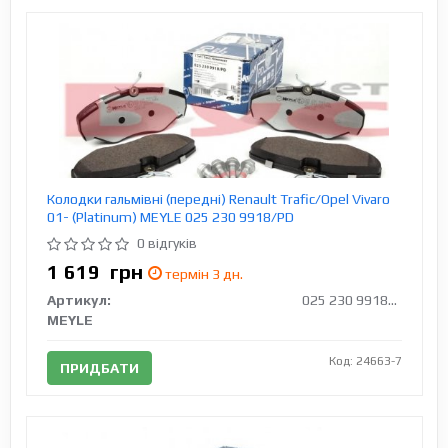
Колодки гальмівні (передні) Renault Trafic/Opel Vivaro
01- (Platinum) MEYLE 025 230 9918/PD
0 відгуків
1 619
грн
термін 3 дн.
Артикул:
025 230 9918/PD
MEYLE
Код: 24663-7
ПРИДБАТИ