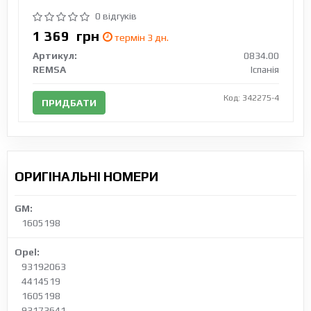
0 відгуків
1 369
грн
термін 3 дн.
Артикул:
0834.00
REMSA
Іспанія
Код: 342275-4
ПРИДБАТИ
ОРИГІНАЛЬНІ НОМЕРИ
GM:
1605198
Opel:
93192063
4414519
1605198
93173641