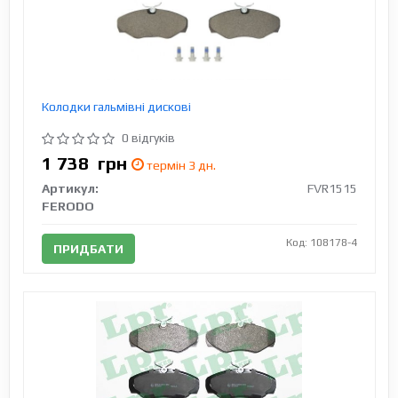
Колодки гальмівні дискові
0 відгуків
1 738
грн
термін 3 дн.
Артикул:
FVR1515
FERODO
Код: 108178-4
ПРИДБАТИ