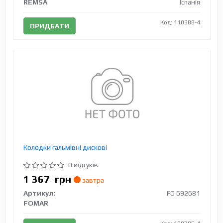
REMSA
Іспанія
Код: 110388-4
ПРИДБАТИ
Колодки гальмівні дискові
0 відгуків
1 367
грн
завтра
Артикул:
FO 692681
FOMAR