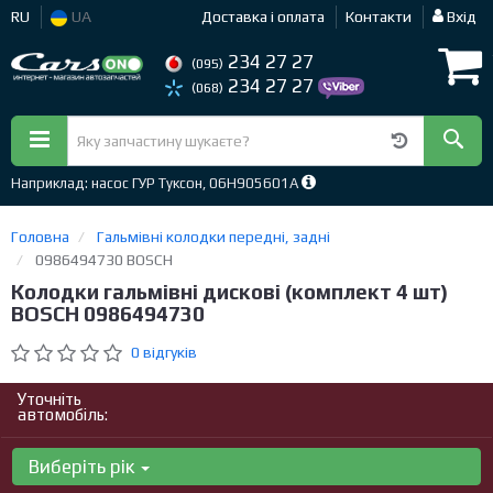
RU
UA
Доставка і оплата
Контакти
Вхід
234 27 27
(095)
234 27 27
(068)
Наприклад: насос ГУР Туксон, 06H905601A
Головна
Гальмівні колодки передні, задні
0986494730 BOSCH
Колодки гальмівні дискові (комплект 4 шт)
BOSCH 0986494730
0 відгуків
Уточніть
автомобіль:
Виберіть рік