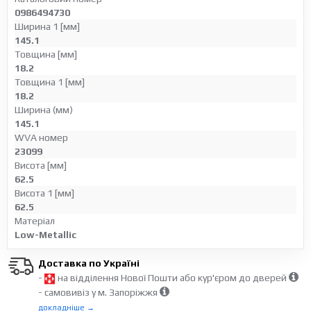
0986494730
Ширина 1 [мм]
145.1
Товщина [мм]
18.2
Товщина 1 [мм]
18.2
Ширина (мм)
145.1
WVA номер
23099
Висота [мм]
62.5
Висота 1 [мм]
62.5
Матеріал
Low-Metallic
Доставка по Україні
-
на відділення Нової Пошти або кур'єром до дверей
- самовивіз у м. Запоріжжя
докладніше →