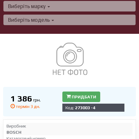
Виберіть марку
Виберіть модель
1 386
ПРИДБАТИ
грн.
термін 3 дн.
Код:
273003 -4
Виробник
BOSCH
Каталоговий номер