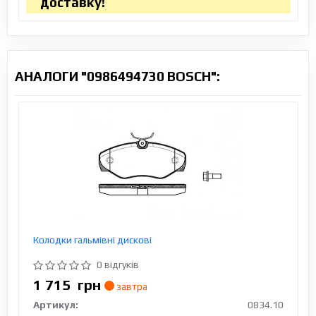
доставку!
АНАЛОГИ "0986494730 BOSCH":
Колодки гальмівні дискові
0 відгуків
1 715
грн
завтра
Артикул:
0834.10