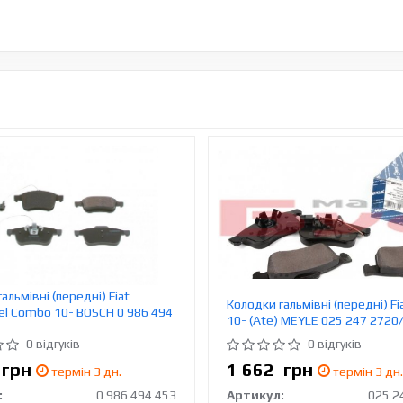
альмівні (передні) Fiat
Колодки гальмівні (передні) Fi
el Combo 10- BOSCH 0 986 494
10- (Ate) MEYLE 025 247 272
0 відгуків
0 відгуків
1
грн
1 662
грн
термін 3 дн.
термін 3 дн.
:
0 986 494 453
Артикул: