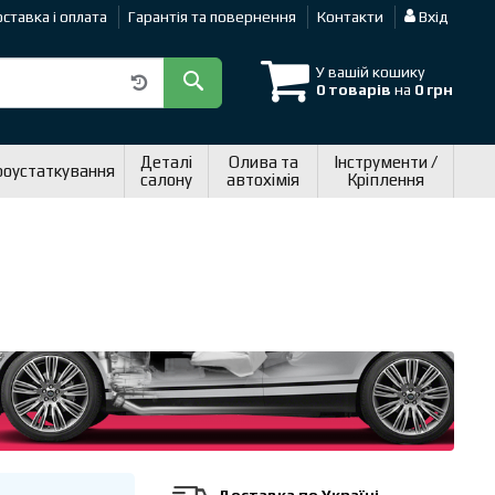
ставка і оплата
Гарантія та повернення
Контакти
Вхід
У вашій кошику
0 товарів
на
0 грн
Деталі
Олива та
Інструменти /
роустаткування
салону
автохімія
Кріплення