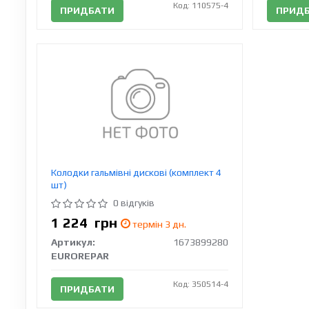
Код: 110575-4
ПРИДБАТИ
ПРИД
Колодки гальмівні дискові (комплект 4
шт)
0 відгуків
1 224
грн
термін 3 дн.
Артикул:
1673899280
EUROREPAR
Код: 350514-4
ПРИДБАТИ