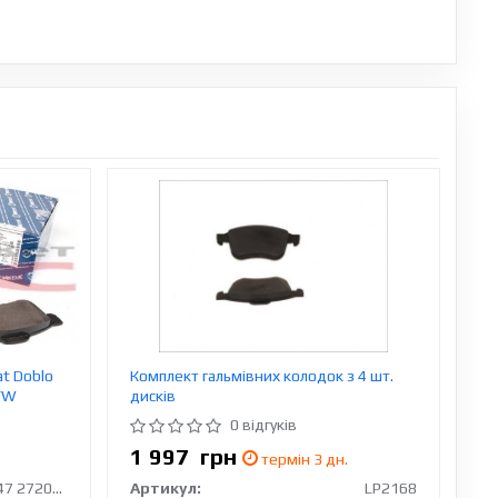
at Doblo
Комплект гальмівних колодок з 4 шт.
0/W
дисків
0 відгуків
1 997
грн
термін 3 дн.
025 247 2720/W
Артикул:
LP2168