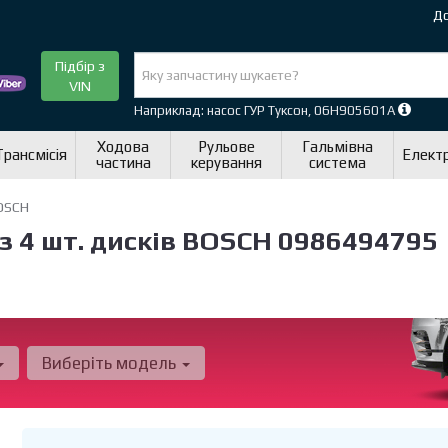
До
Підбір з
VIN
Наприклад: насос ГУР Туксон, 06H905601A
Ходова
Рульове
Гальмівна
Трансмісія
Елект
частина
керування
система
OSCH
з 4 шт. дисків BOSCH 0986494795
Виберіть модель