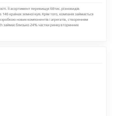
світі. Її асортимент перевищує 68тис. різновидів
 146 країнах земної кулі. Крім того, компанія займається
озробкою нових компонентів і агрегатів, створенням
ch займає близько 24% частки ринку вторинних