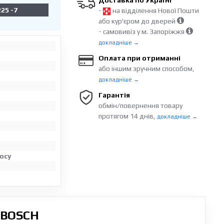
Доставка по Україні
25 -7
-
на відділення Нової Пошти
або кур'єром до дверей
- самовивіз у м. Запоріжжя
докладніше →
Оплата при отриманні
або іншим зручним способом,
докладніше →
Гарантія
обмін/повернення товару
протягом 14 днів,
докладніше →
осу
 BOSCH