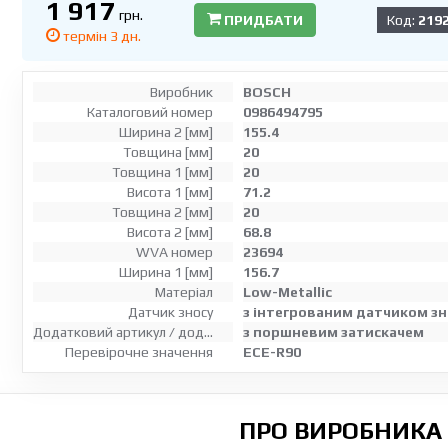
1 917
грн.
ПРИДБАТИ
Код:
2192
термін 3 дн.
Виробник
BOSCH
Каталоговий номер
0986494795
Ширина 2 [мм]
155.4
Товщина [мм]
20
Товщина 1 [мм]
20
Висота 1 [мм]
71.2
Товщина 2 [мм]
20
Висота 2 [мм]
68.8
WVA номер
23694
Ширина 1 [мм]
156.7
Матеріал
Low-Metallic
Датчик зносу
з інтегрованим датчиком зн
Додатковий артикул / додаткова інформація 2
з поршневим затискачем
Перевірочне значення
ECE-R90
ПРО ВИРОБНИКА