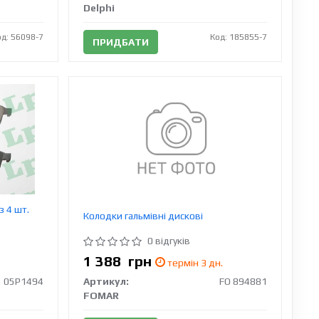
Delphi
од: 56098-7
Код: 185855-7
ПРИДБАТИ
з 4 шт.
Колодки гальмівні дискові
0 відгуків
1 388
грн
термін 3 дн.
05P1494
Артикул:
FO 894881
FOMAR