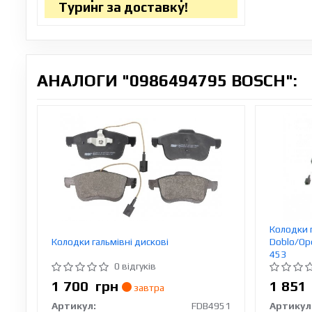
Туринг за доставку!
АНАЛОГИ "0986494795 BOSCH":
Колодки г
Колодки гальмівні дискові
Doblo/Op
453
0 відгуків
1 700
грн
1 85
завтра
Артикул:
FDB4951
Артикул