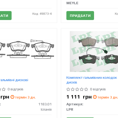
MEYLE
Код: 49873-4
К
БАТИ
ПРИДБАТИ
Комплект гальмівних колодок 
альмівні дискові
дисків
0 відгуків
0 відгуків
6
грн
1 111
грн
термін 3 дн.
термін 3 дн.
:
1183.01
Артикул:
Іспанія
LPR