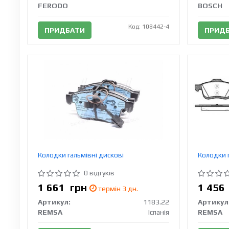
FERODO
BOSCH
Код: 108442-4
ПРИДБАТИ
ПРИД
Колодки гальмівні дискові
Колодки г
0 відгуків
1 661
грн
1 45
термін 3 дн.
Артикул:
1183.22
Артикул
REMSA
Іспанія
REMSA