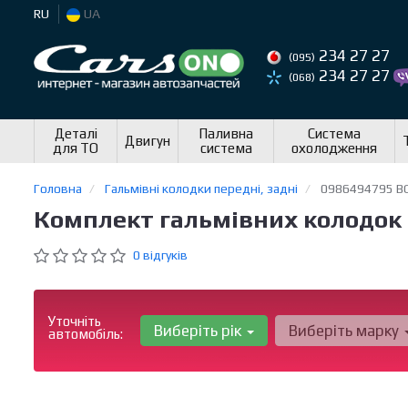
RU
UA
234 27 27
(095)
234 27 27
(068)
Деталі
Паливна
Система
Двигун
для ТО
система
охолодження
Головна
Гальмівні колодки передні, задні
0986494795 B
Комплект гальмівних колодок 
0 відгуків
Уточніть
Виберіть рік
Виберіть марку
автомобіль: