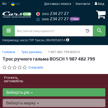
RU
UA
Доставка і оплата
Контакти
Вхід
234 27 27
(095)
234 27 27
(068)
Наприклад: насос ГУР Туксон, 06H905601A
Головна
Трос ручника
1 987 482 799 BOSCH
Трос ручного гальма BOSCH 1 987 482 799
0 відгуків
Уточніть
автомобіль:
Виберіть рік
Виберіть марку