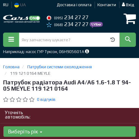
RU
UA
Доставка і оплата
Контакти
Вхід
234 27 27
(095)
234 27 27
(068)
Наприклад: насос ГУР Туксон, 06H905601A
Головна
Патрубки системи охолодження
119 121 0164 MEYLE
Патрубок радіатора Audi A4/A6 1.6-1.8 T 94-
05 MEYLE 119 121 0164
0 відгуків
Уточніть
автомобіль:
Виберіть рік