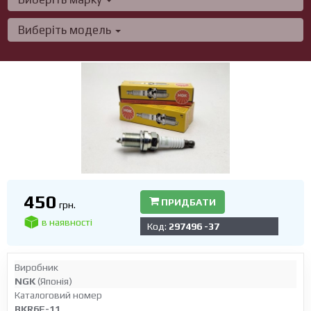
Виберіть модель
450
ПРИДБАТИ
грн.
в наявності
Код:
297496 -37
Виробник
NGK
(Японія)
Каталоговий номер
BKR6E-11