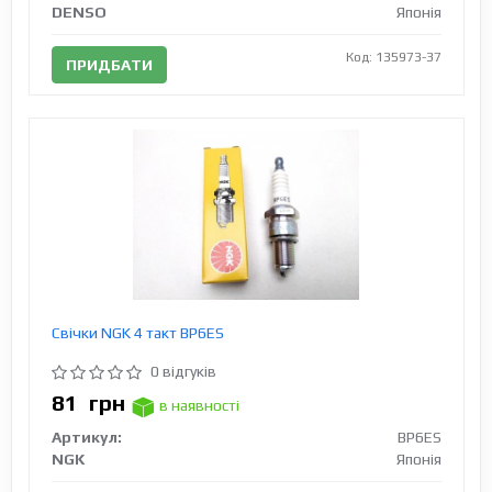
DENSO
Японія
Код: 135973-37
ПРИДБАТИ
Свічки NGK 4 такт BP6ES
0 відгуків
81
грн
в наявності
Артикул:
BP6ES
NGK
Японія