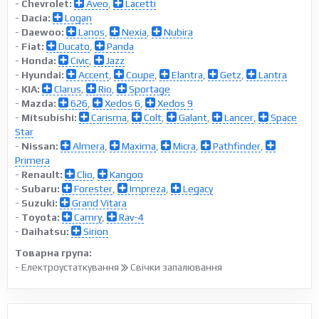
-
Chevrolet:
Aveo
,
Lacetti
-
Dacia:
Logan
-
Daewoo:
Lanos
,
Nexia
,
Nubira
-
Fiat:
Ducato
,
Panda
-
Honda:
Civic
,
Jazz
-
Hyundai:
Accent
,
Coupe
,
Elantra
,
Getz
,
Lantra
-
KIA:
Clarus
,
Rio
,
Sportage
-
Mazda:
626
,
Xedos 6
,
Xedos 9
-
Mitsubishi:
Carisma
,
Colt
,
Galant
,
Lancer
,
Space
Star
-
Nissan:
Almera
,
Maxima
,
Micra
,
Pathfinder
,
Primera
-
Renault:
Clio
,
Kangoo
-
Subaru:
Forester
,
Impreza
,
Legacy
-
Suzuki:
Grand Vitara
-
Toyota:
Camry
,
Rav-4
-
Daihatsu:
Sirion
Товарна група:
- Електроустаткування
Свічки запалювання