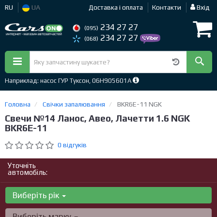
RU
UA
Доставка і оплата
Контакти
Вхід
234 27 27
(095)
234 27 27
(068)
Наприклад: насос ГУР Туксон, 06H905601A
Головна
Свічки запалювання
BKR6E-11 NGK
Свечи №14 Ланос, Авео, Лачетти 1.6 NGK
BKR6E-11
0 відгуків
Уточніть
автомобіль:
Виберіть рік
Виберіть марку