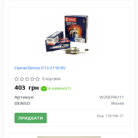
Свечи Denso D13 2110 8V
0 відгуків
403
грн
в наявності
Артикул:
W20EPRU11
DENSO
Японія
Код: 136106-37
ПРИДБАТИ