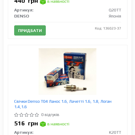
440
грн
в наявності
Артикул:
Q20TT
DENSO
Японія
Код: 136023-37
ПРИДБАТИ
Свічки Denso T04 Ланос 1.6, Лачетті 1.6, 1.8, Логан
1.4,1.6
0 відгуків
516
грн
в наявності
Артикул:
K20TT