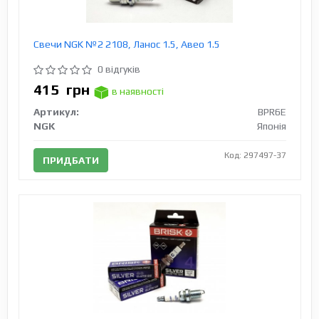
Свечи NGK №2 2108, Ланос 1.5, Авео 1.5
0 відгуків
415
грн
в наявності
Артикул:
BPR6E
NGK
Японія
Код: 297497-37
ПРИДБАТИ