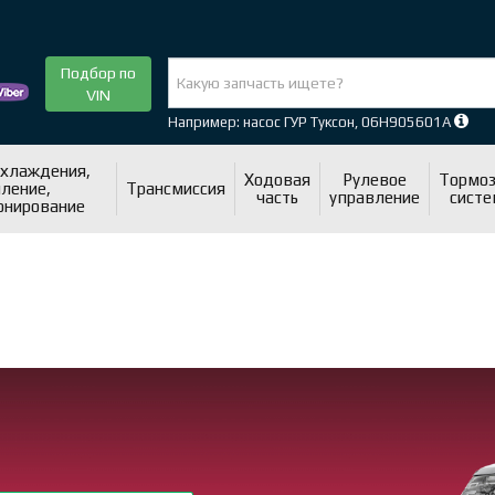
Подбор по
VIN
Например: насос ГУР Туксон, 06H905601A
охлаждения,
Ходовая
Рулевое
Тормоз
ление,
Трансмиссия
часть
управление
систе
онирование