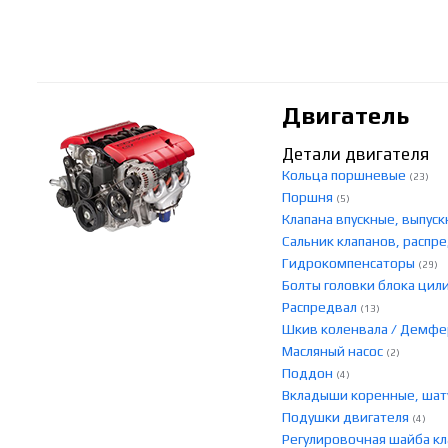
Двигатель
Детали двигателя
Кольца поршневые
(23)
Поршня
(5)
Клапана впускные, выпу
Сальник клапанов, распр
Гидрокомпенсаторы
(29)
Болты головки блока ци
Распредвал
(13)
Шкив коленвала / Демф
Масляный насос
(2)
Поддон
(4)
Вкладыши коренные, ша
Подушки двигателя
(4)
Регулировочная шайба к