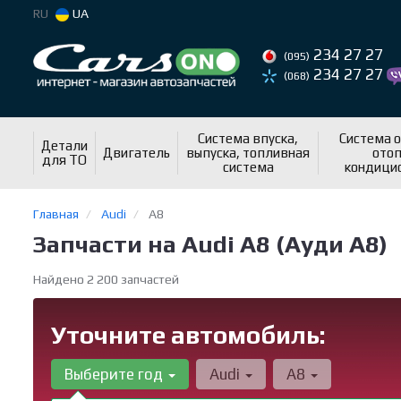
RU
UA
234 27 27
(095)
234 27 27
(068)
Система впуска,
Система 
Детали
Двигатель
выпуска, топливная
отоп
для ТО
система
кондици
Главная
Audi
A8
Запчасти на Audi A8 (Ауди А8)
Найдено 2 200 запчастей
Уточните автомобиль:
Выберите год
Audi
A8