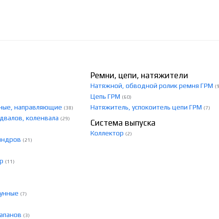
Ремни, цепи, натяжители
Натяжной, обводной ролик ремня ГРМ
(
Цепь ГРМ
(60)
скные, направляющие
Натяжитель, успокоитель цепи ГРМ
(38)
(7)
едвалов, коленвала
(29)
Система выпуска
Коллектор
(2)
линдров
(21)
ер
(11)
тунные
(7)
лапанов
(3)