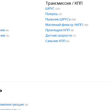
Трансмиссия / КПП
ШРУС
(22)
Полуось
(2)
Пыльник ШРУСа
(54)
Масляный фильтр АКПП
(39)
ения
Прокладки КПП
(4)
(8)
ения
Датчик скорости
(5)
(1)
Сальник КПП
(6)
ь
 комплектующие
(6)
плектующие