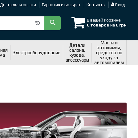
Доставка и оплата
Гарантия и возврат
Контакты
Вход
В вашей корзине
0 товаров
на
0 грн
Масла и
Детали
автохимия,
ная
салона,
Электрооборудование
средства по
ма
кузова,
уходу за
аксессуары
автомобилем