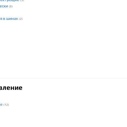
(3)
вески
(8)
ля в шинах
(2)
вление
ие
(12)