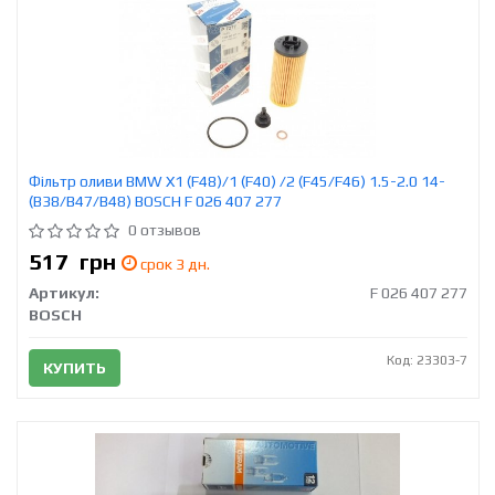
Фільтр оливи BMW X1 (F48)/1 (F40) /2 (F45/F46) 1.5-2.0 14-
(B38/B47/B48) BOSCH F 026 407 277
0 отзывов
517
грн
срок 3 дн.
Артикул:
F 026 407 277
BOSCH
Код: 23303-7
КУПИТЬ