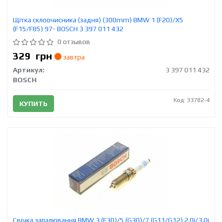
Щітка склоочисника (задня) (300mm) BMW 1 (F20)/X5
(F15/F85) 97- BOSCH 3 397 011 432
0 отзывов
329
грн
завтра
Артикул:
3 397 011 432
BOSCH
Код: 33782-4
КУПИТЬ
Свічка запалювання BMW 3 (F30)/5 (G30)/7 (G11/G12) 2.0i/3.0i