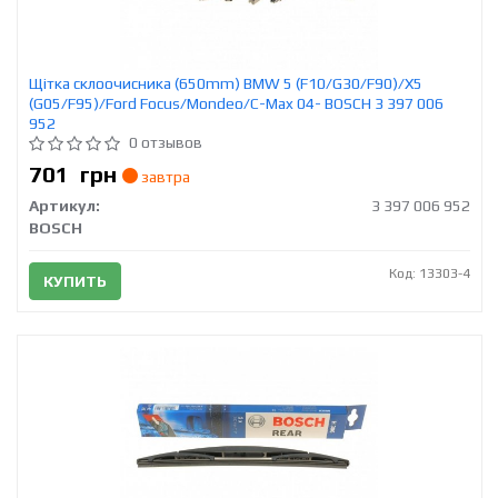
Щітка склоочисника (650mm) BMW 5 (F10/G30/F90)/X5
(G05/F95)/Ford Focus/Mondeo/C-Max 04- BOSCH 3 397 006
952
0 отзывов
701
грн
завтра
Артикул:
3 397 006 952
BOSCH
Код: 13303-4
КУПИТЬ