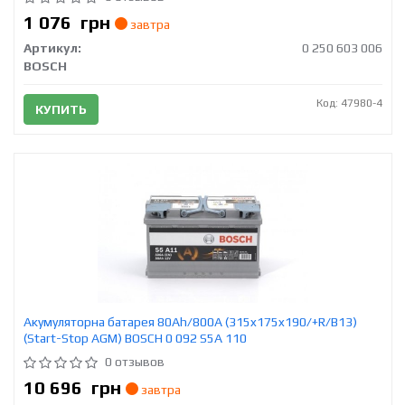
1 076
грн
завтра
Артикул:
0 250 603 006
BOSCH
Код: 47980-4
КУПИТЬ
Акумуляторна батарея 80Ah/800A (315x175x190/+R/B13)
(Start-Stop AGM) BOSCH 0 092 S5A 110
0 отзывов
10 696
грн
завтра