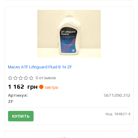
Масло ATF Lifeguard Fluid 8 1л ZF
0 отзывов
1 162
грн
завтра
Артикул:
S671.090.312
ZF
Код: 184827-4
КУПИТЬ