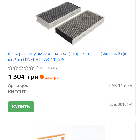
Фільтр салону BMW X1 14-/X2 (F39) 17-/I3 13- (вугільний) (к-
кт 2 шт) KNECHT LAK 1156/S
0 отзывов
1 304
грн
завтра
Артикул:
LAK 1156/S
KNECHT
Код: 30161-4
КУПИТЬ