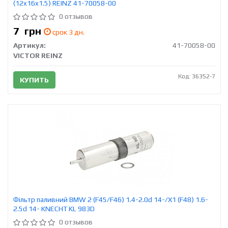
(12x16x1.5) REINZ 41-70058-00
0 отзывов
7
грн
срок 3 дн.
Артикул:
41-70058-00
VICTOR REINZ
Код: 36352-7
КУПИТЬ
Фільтр паливний BMW 2 (F45/F46) 1.4-2.0d 14-/X1 (F48) 1.6-
2.5d 14- KNECHT KL 983D
0 отзывов