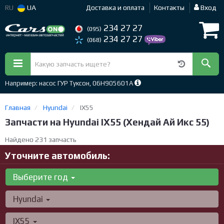
RU
UA
Доставка и оплата
Контакты
Вход
234 27 27
(095)
234 27 27
(068)
Например: насос ГУР Туксон, 06H905601A
Главная
Hyundai
IX55
Запчасти на Hyundai IX55 (Хендай Ай Икс 55)
Найдено 231 запчасть
Уточните автомобиль:
Выберите год
Hyundai
IX55