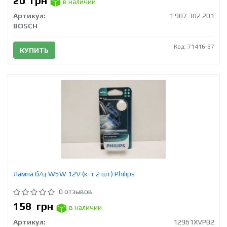
20
грн
в наличии
Артикул:
1 987 302 201
BOSCH
Код: 71416-37
КУПИТЬ
Лампа б/ц W5W 12V (к-т 2 шт) Philips
0 отзывов
158
грн
в наличии
Артикул:
12961XVPB2