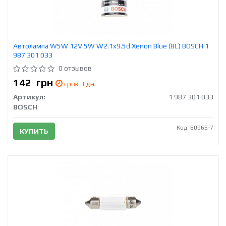
Автолампа W5W 12V 5W W2.1x9.5d Xenon Blue (BL) BOSCH 1
987 301 033
0 отзывов
142
грн
срок 3 дн.
Артикул:
1 987 301 033
BOSCH
Код: 60965-7
КУПИТЬ