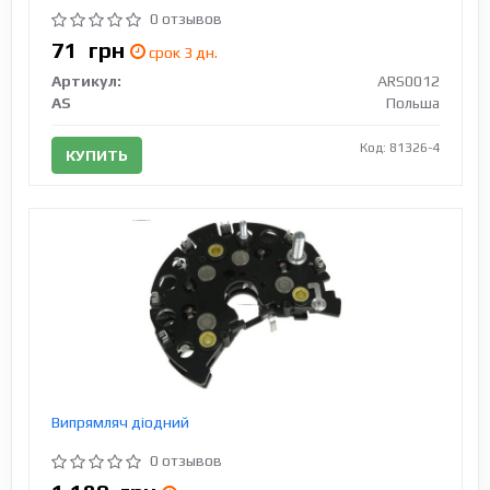
0 отзывов
71
грн
срок 3 дн.
Артикул:
ARS0012
AS
Польша
Код: 81326-4
КУПИТЬ
Випрямляч діодний
0 отзывов