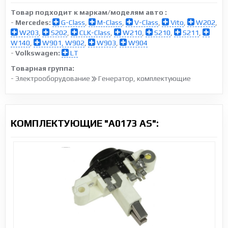
Товар подходит к маркам/моделям авто :
-
Mercedes:
G-Class
,
M-Class
,
V-Class
,
Vito
,
W202
,
W203
,
S202
,
CLK-Class
,
W210
,
S210
,
S211
,
W140
,
W901, W902
,
W903
,
W904
-
Volkswagen:
LT
Товарная группа:
- Электрооборудование
Генератор, комплектующие
КОМПЛЕКТУЮЩИЕ "A0173 AS":