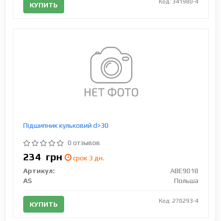
Код: 341980-4
КУПИТЬ
Підшипник кульковий d>30
0 отзывов
234
грн
срок 3 дн.
Артикул:
ABE9018
AS
Польша
Код: 270293-4
КУПИТЬ