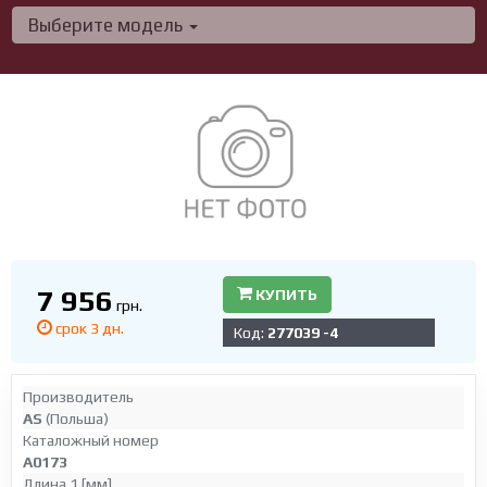
Выберите модель
7 956
КУПИТЬ
грн.
срок 3 дн.
Код:
277039 -4
Производитель
AS
(Польша)
Каталожный номер
A0173
Длина 1 [мм]