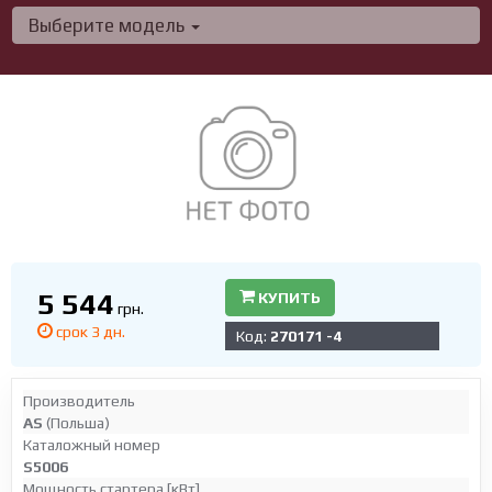
Выберите модель
5 544
КУПИТЬ
грн.
срок 3 дн.
Код:
270171 -4
Производитель
AS
(Польша)
Каталожный номер
S5006
Мощность стартера [кВт]