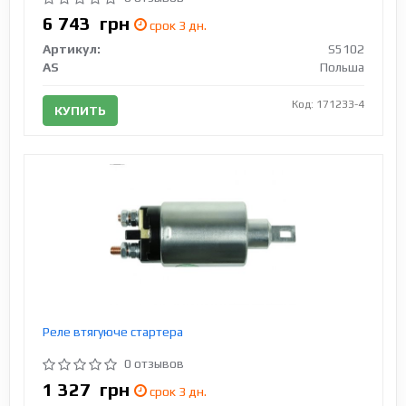
6 743
грн
срок 3 дн.
Артикул:
S5102
AS
Польша
Код: 171233-4
КУПИТЬ
Реле втягуюче стартера
0 отзывов
1 327
грн
срок 3 дн.