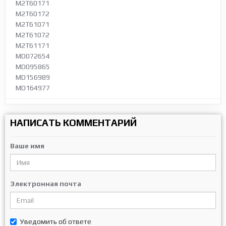
M2T60171
M2T60172
M2T61071
M2T61072
M2T61171
MD072654
MD095865
MD156989
MD164977
НАПИСАТЬ КОММЕНТАРИЙ
Ваше имя
Электронная почта
Уведомить об ответе