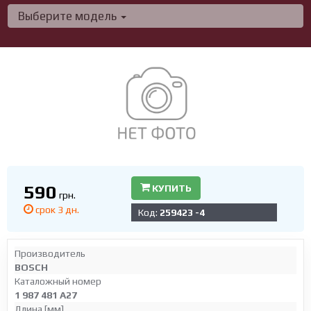
Выберите модель
590
КУПИТЬ
грн.
срок 3 дн.
Код:
259423 -4
Производитель
BOSCH
Каталожный номер
1 987 481 A27
Длина [мм]