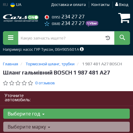
RU
UA
Доставка и оплата
Контакты
Вход
234 27 27
(095)
234 27 27
(068)
Например: насос ГУР Туксон, 06H905601A
Главная
Тормозной шланг, трубки
1 987 481 A27 BOSCH
Шланг гальмівний BOSCH 1 987 481 A27
0 отзывов
Уточните
автомобиль:
Выберите год
Выберите марку