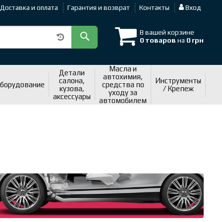
Доставка и оплата
Гарантия и возврат
Контакты
Вход
В вашей корзине
0 товаров
на
0 грн
Масла и
Детали
автохимия,
салона,
Инструменты
оборудование
средства по
кузова,
/ Крепеж
уходу за
аксессуары
автомобилем