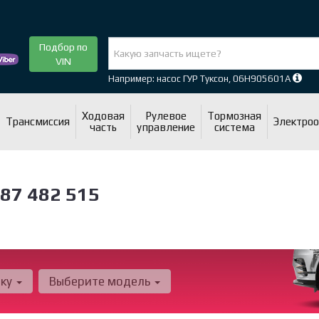
Подбор по
VIN
Например: насос ГУР Туксон, 06H905601A
Ходовая
Рулевое
Тормозная
Трансмиссия
Электро
часть
управление
система
87 482 515
рку
Выберите модель