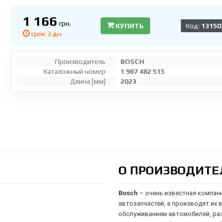
1 166
грн.
КУПИТЬ
Код:
13150
срок 3 дн.
Производитель
BOSCH
Каталожный номер
1 987 482 515
Длина [мм]
2023
О ПРОИЗВОДИТЕ
Bosch
– очень известная компан
автозапчастей, а производят их 
обслуживанием автомобилей,
ра