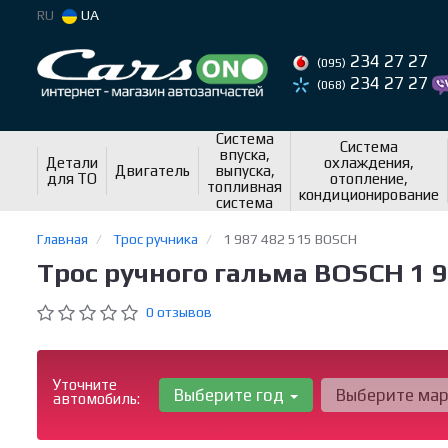
RU
UA
234 27 27
(095)
234 27 27
(068)
Система
Система
впуска,
Детали
охлаждения,
Двигатель
выпуска,
для ТО
отопление,
топливная
кондиционирование
система
Главная
Трос ручника
1 987 482 515 BOSCH
Трос ручного гальма BOSCH 1 9
0 отзывов
Уточните
Выберите год
Выберите ма
автомобиль: