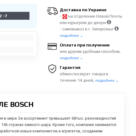
Доставка по Украине
2 -7
-
на отделение Новой Почты
или курьером до двери
- самовывоз в г. Запорожье
подробнее →
Оплата при получении
или другим удобным способом,
подробнее →
Гарантия
обмен/возврат товара в
течение 14 дней,
подробнее →
ЛЕ BOSCH
ия в мире. Ее ассортимент превышает 68тыс. разновидностей
в 146 странах земного шара. Кроме того, компания занимается
зработкой новых компонентов и агрегатов,
созданием