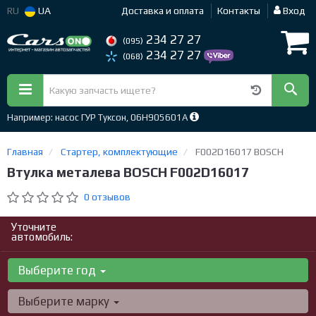
RU
UA
Доставка и оплата
Контакты
Вход
234 27 27
(095)
234 27 27
(068)
Например: насос ГУР Туксон, 06H905601A
Главная
Стартер, комплектующие
F002D16017 BOSCH
Втулка металева BOSCH F002D16017
0 отзывов
Уточните
автомобиль:
Выберите год
Выберите марку