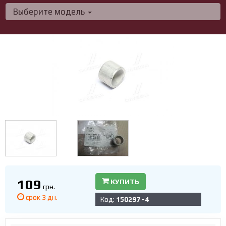
Выберите модель
109
КУПИТЬ
грн.
срок 3 дн.
Код:
150297 -4