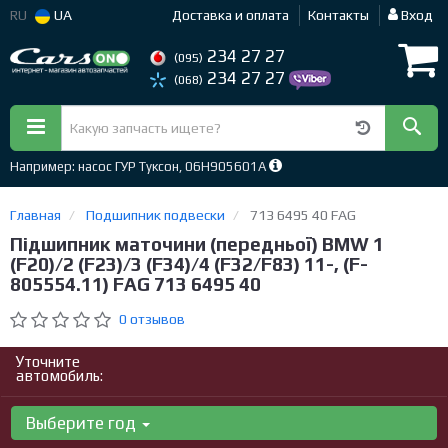
RU
UA
Доставка и оплата
Контакты
Вход
234 27 27
(095)
234 27 27
(068)
Например: насос ГУР Туксон, 06H905601A
Главная
Подшипник подвески
713 6495 40 FAG
Підшипник маточини (передньої) BMW 1
(F20)/2 (F23)/3 (F34)/4 (F32/F83) 11-, (F-
805554.11) FAG 713 6495 40
0 отзывов
Уточните
автомобиль:
Выберите год