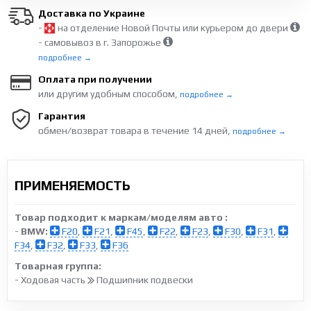
Доставка по Украине
-
на отделение Новой Почты или курьером до двери
- самовывоз в г. Запорожье
подробнее →
Оплата при получении
или другим удобным способом,
подробнее →
Гарантия
обмен/возврат товара в течение 14 дней,
подробнее →
ПРИМЕНЯЕМОСТЬ
Товар подходит к маркам/моделям авто :
-
BMW:
F20
,
F21
,
F45
,
F22
,
F23
,
F30
,
F31
,
F34
,
F32
,
F33
,
F36
Товарная группа:
- Ходовая часть
Подшипник подвески