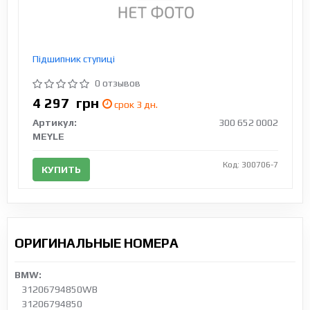
Підшипник ступиці
0 отзывов
4 297
грн
срок 3 дн.
Артикул:
300 652 0002
MEYLE
Код: 300706-7
КУПИТЬ
ОРИГИНАЛЬНЫЕ НОМЕРА
BMW:
31206794850WB
31206794850