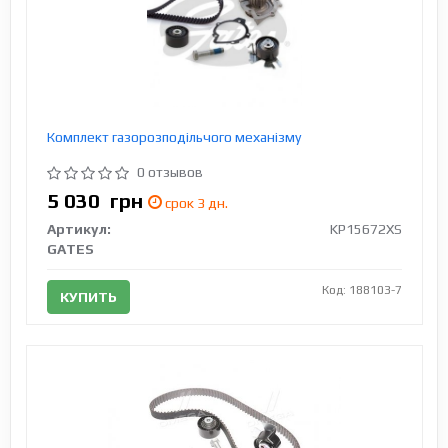
Комплект газорозподільчого механізму
0 отзывов
5 030
грн
срок 3 дн.
Артикул:
KP15672XS
GATES
Код: 188103-7
КУПИТЬ