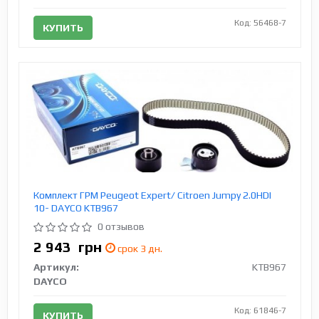
Код: 56468-7
КУПИТЬ
Комплект ГРМ Peugeot Expert/ Citroen Jumpy 2.0HDI
10- DAYCO KTB967
0 отзывов
2 943
грн
срок 3 дн.
Артикул:
KTB967
DAYCO
Код: 61846-7
КУПИТЬ