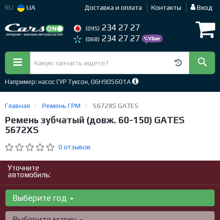
RU
UA
Доставка и оплата
Контакты
Вход
234 27 27
(095)
234 27 27
(068)
Например: насос ГУР Туксон, 06H905601A
Главная
Ремень ГРМ
5672XS GATES
Ремень зубчатый (довж. 60-150) GATES
5672XS
0 отзывов
Уточните
автомобиль:
Выберите год
Выберите марку