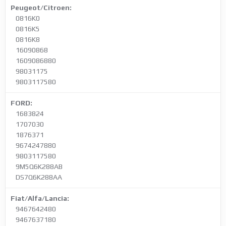
Peugeot/Citroen:
0816K0
0816K5
0816K8
16090868
1609086880
98031175
9803117580
FORD:
1683824
1707030
1876371
9674247880
9803117580
9M5Q6K288AB
DS7Q6K288AA
Fiat/Alfa/Lancia:
9467642480
9467637180