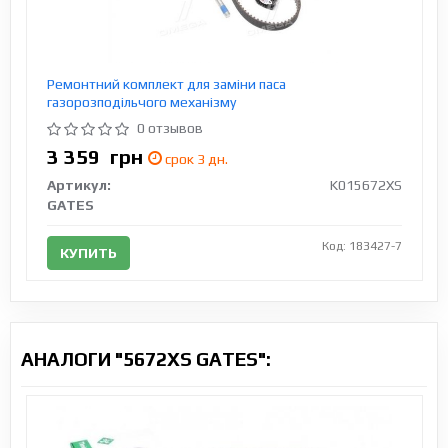
Ремонтний комплект для заміни паса
газорозподільчого механізму
0 отзывов
3 359
грн
срок 3 дн.
Артикул:
K015672XS
GATES
Код: 183427-7
КУПИТЬ
АНАЛОГИ "5672XS GATES":