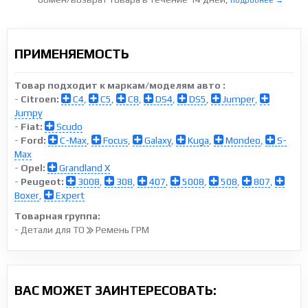
подробнее →
ПРИМЕНЯЕМОСТЬ
Товар подходит к маркам/моделям авто :
-
Citroen:
C4
,
C5
,
C8
,
DS4
,
DS5
,
Jumper
,
Jumpy
-
Fiat:
Scudo
-
Ford:
C-Max
,
Focus
,
Galaxy
,
Kuga
,
Mondeo
,
S-
Max
-
Opel:
Grandland X
-
Peugeot:
3008
,
308
,
407
,
5008
,
508
,
807
,
Boxer
,
Expert
Товарная группа:
- Детали для ТО
Ремень ГРМ
ВАС МОЖЕТ ЗАИНТЕРЕСОВАТЬ: