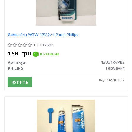
Лампа б/ц W5W 12V (к-т 2 шт) Philips
0 отзывов
158
грн
в наличии
Артикул:
12961XVPB2
PHILIPS
Германия
Код: 165169-37
КУПИТЬ