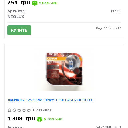
254
грн
в наличии
Артикул:
N711
NEOLUX
Код: 116258-37
КУПИТЬ
Лампа H7 12V 55W Osram +150 LASER DUOBOX
0 отзывов
1 308
грн
в наличии
Артикул:
64210NL-HCB