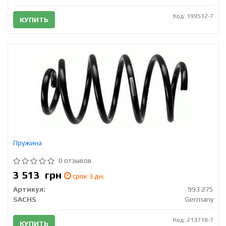
Код: 199512-7
КУПИТЬ
Пружина
0 отзывов
3 513
грн
срок 3 дн.
Артикул:
993 275
SACHS
Germany
Код: 213718-7
КУПИТЬ