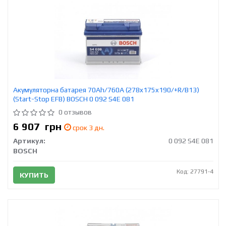
Акумуляторна батарея 70Ah/760A (278x175x190/+R/B13)
(Start-Stop EFB) BOSCH 0 092 S4E 081
0 отзывов
6 907
грн
срок 3 дн.
Артикул:
0 092 S4E 081
BOSCH
Код: 27791-4
КУПИТЬ