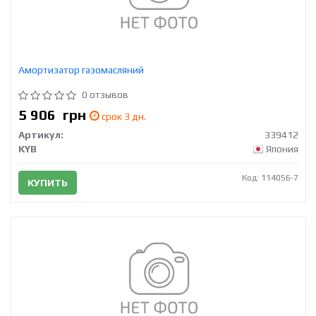
Амортизатор газомасляний
0 отзывов
5 906
грн
срок 3 дн.
Артикул:
339412
KYB
Япония
Код: 114056-7
КУПИТЬ