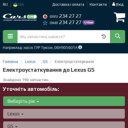
RU
UA
Доставка і оплата
Контакти
Вхід
234 27 27
(095)
234 27 27
(068)
Наприклад: насос ГУР Туксон, 06H905601A
Головна
Lexus
GS
Електроустаткування
Електроустаткування до Lexus GS
Знайдено 196 запчастин
Уточніть автомобіль:
Виберіть рік
Lexus
GS