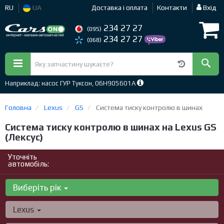
RU
UA
Доставка і оплата
Контакти
Вхід
234 27 27
(095)
234 27 27
(068)
Наприклад: насос ГУР Туксон, 06H905601A
Головна
Lexus
GS
Система тиску контролю в шинах
Система тиску контролю в шинах на Lexus GS
(Лексус)
Уточніть
автомобіль:
Виберіть рік
Lexus