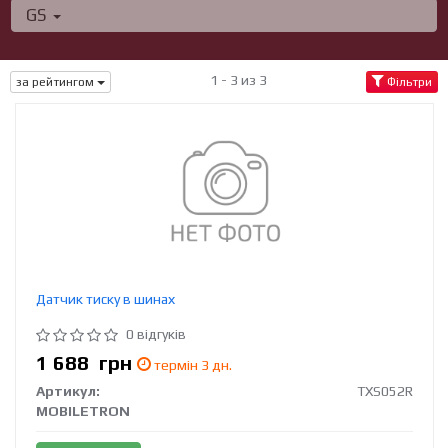
GS
1 - 3 из 3
за рейтингом
Фільтри
Датчик тиску в шинах
0 відгуків
1 688
грн
термін 3 дн.
Артикул:
TXS052R
MOBILETRON