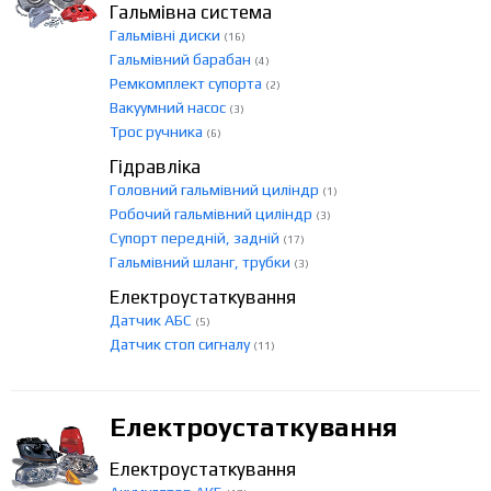
Гальмівна система
Гальмівні диски
(16)
Гальмівний барабан
(4)
Ремкомплект супорта
(2)
Вакуумний насос
(3)
Трос ручника
(6)
Гідравліка
Головний гальмівний циліндр
(1)
Робочий гальмівний циліндр
(3)
Супорт передній, задній
(17)
Гальмівний шланг, трубки
(3)
Електроустаткування
Датчик АБС
(5)
Датчик стоп сигналу
(11)
Електроустаткування
Електроустаткування