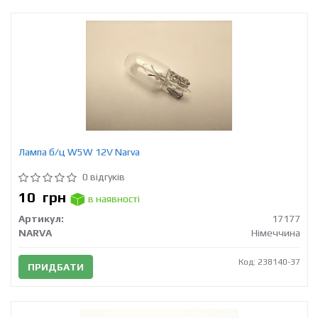
Лампа б/ц W5W 12V Narva
0 відгуків
10
грн
в наявності
Артикул:
17177
NARVA
Німеччина
Код: 238140-37
ПРИДБАТИ