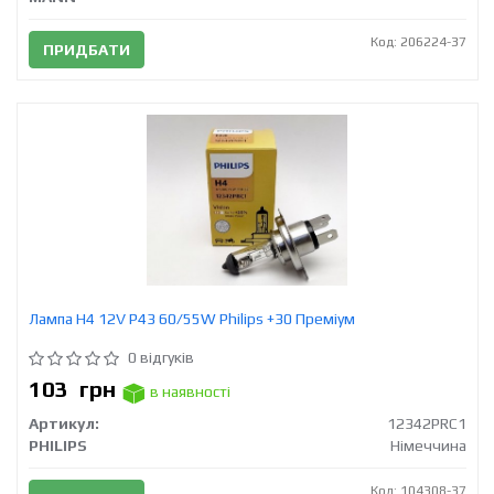
Код: 206224-37
ПРИДБАТИ
Лампа H4 12V Р43 60/55W Philips +30 Преміум
0 відгуків
103
грн
в наявності
Артикул:
12342PRC1
PHILIPS
Німеччина
Код: 104308-37