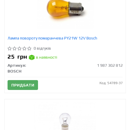
Лампа повороту помаранчева PY21W 12V Bosch
0 відгуків
25
грн
в наявності
Артикул:
1 987 302 812
BOSCH
Код: 54789-37
ПРИДБАТИ