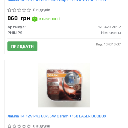
0 відгуків
860
грн
в наявності
Артикул:
12342XVPS2
PHILIPS
Німеччина
Код: 104318-37
ПРИДБАТИ
Лампа H4 12V Р43 60/55W Osram +150 LASER DUOBOX
0 відгуків