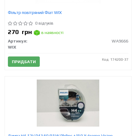
Фільтр повітряний Фіат WIX
0 відгуків
270
грн
в наявності
Артикул:
WA9666
WIX
Код: 174200-37
ПРИДБАТИ
Лампа H4 12V Р43 60/55W Philips +150 X-treme Vision