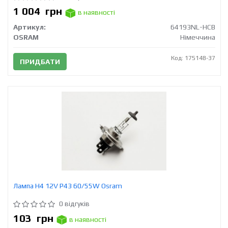
1 004
грн
в наявності
Артикул:
64193NL-HCB
OSRAM
Німеччина
Код: 175148-37
ПРИДБАТИ
Лампа H4 12V Р43 60/55W Osram
0 відгуків
103
грн
в наявності