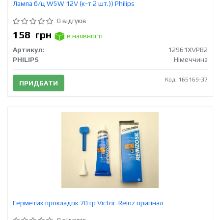
Лампа б/ц W5W 12V (к-т 2 шт.)) Philips
0 відгуків
158
грн
в наявності
Артикул:
12961XVPB2
PHILIPS
Німеччина
Код: 165169-37
ПРИДБАТИ
Герметик прокладок 70 гр Victor-Reinz оригінал