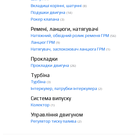
Вкладиші корінні, шатунні
(8)
Подушки двигуна
(14)
Рокер клапана
(3)
Ремені, ланцюги, натягувачі
Натяжний, обвідний ролик ременя ГРМ
(56)
Ланцюг ГРМ
(9)
Натягувач, заспокоювач ланцюга ГРМ
(1)
Прокладки
Прокладки двигуна
(26)
Турбіна
Турбіна
(3)
Інтеркулер, патрубки інтеркулера
(2)
Система випуску
Колектор
(1)
Управління двигуном
Регулятор тиску палива
(2)