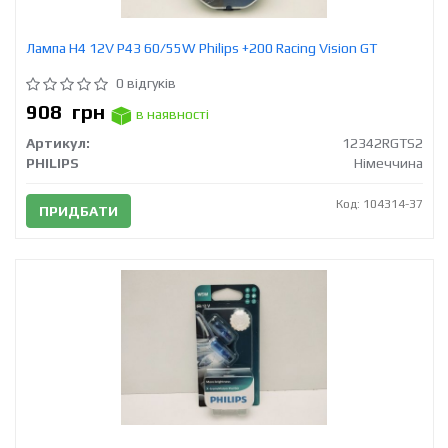
Лампа H4 12V Р43 60/55W Philips +200 Racing Vision GT
0 відгуків
908
грн
в наявності
Артикул:
12342RGTS2
PHILIPS
Німеччина
Код: 104314-37
ПРИДБАТИ