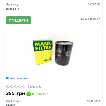
Артикул:
OX 371D
KNECHT
Код: 54388-37
ПРИДБАТИ
Фільтр мастил
0 відгуків
295
грн
в наявності
Артикул:
W 610/3
MANN