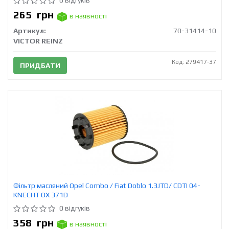
0 відгуків
265
грн
в наявності
Артикул:
70-31414-10
VICTOR REINZ
Код: 279417-37
ПРИДБАТИ
Фільтр масляний Opel Combo / Fiat Doblo 1.3JTD/ CDTI 04-
KNECHT OX 371D
0 відгуків
358
грн
в наявності