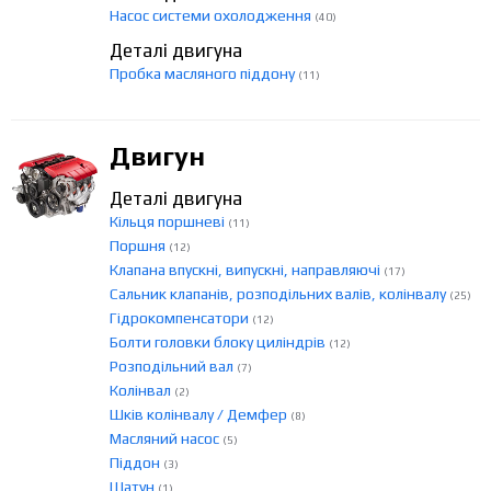
Насос системи охолодження
(40)
Деталі двигуна
Пробка масляного піддону
(11)
Двигун
Деталі двигуна
Кільця поршневі
(11)
Поршня
(12)
Клапана впускні, випускні, направляючі
(17)
Сальник клапанів, розподільних валів, колінвалу
(25)
Гідрокомпенсатори
(12)
Болти головки блоку циліндрів
(12)
Розподільний вал
(7)
Колінвал
(2)
Шків колінвалу / Демфер
(8)
Масляний насос
(5)
Піддон
(3)
Шатун
(1)