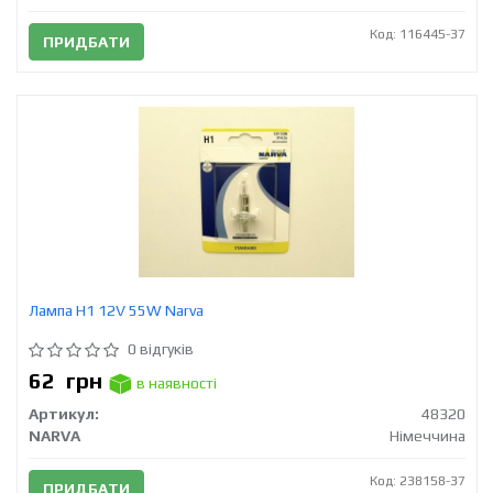
Код: 116445-37
ПРИДБАТИ
Лампа H1 12V 55W Narva
0 відгуків
62
грн
в наявності
Артикул:
48320
NARVA
Німеччина
Код: 238158-37
ПРИДБАТИ