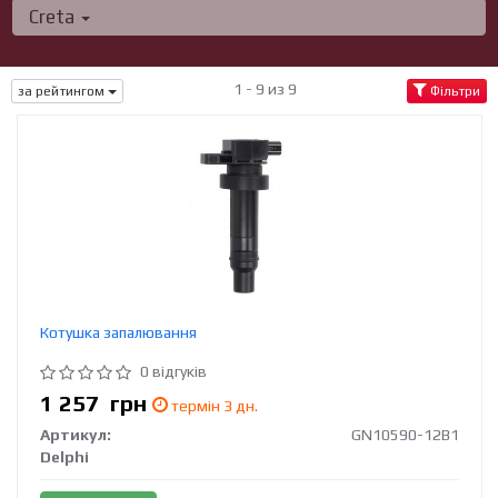
Creta
1 - 9 из 9
за рейтингом
Фільтри
Котушка запалювання
0 відгуків
1 257
грн
термін 3 дн.
Артикул:
GN10590-12B1
Delphi