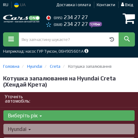
RU
UA
Доставка і оплата
Контакти
Вхід
234 27 27
(095)
234 27 27
(068)
Наприклад: насос ГУР Туксон, 06H905601A
Головна
Hyundai
Creta
Котушка запалювання
Котушка запалювання на Hyundai Creta
(Хендай Крета)
Уточніть
автомобіль:
Виберіть рік
Hyundai