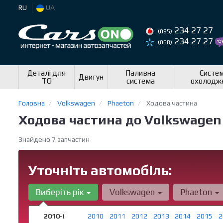
RU
UA
234 27 27
(095)
234 27 27
(068)
Деталі для
Паливна
Систе
Двигун
ТО
система
охолодж
Головна
Volkswagen
Phaeton
Ходова частина
Ходова частина до Volkswagen
Знайдено 7 запчастин
Уточніть автомобіль:
Виберіть рік
Volkswagen
Phaeton
2010-і
2010
2011
2012
2013
2014
2015
2