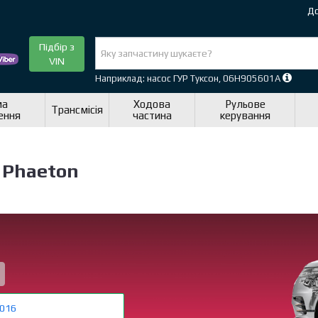
До
Підбір з
VIN
Наприклад: насос ГУР Туксон, 06H905601A
ма
Ходова
Рульове
Трансмісія
ення
частина
керування
 Phaeton
016