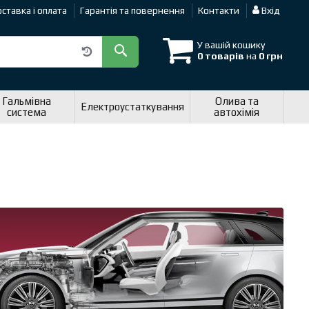
ставка і оплата
Гарантія та повернення
Контакти
Вхід
У вашій кошику
0 товарів
на
0 грн
Гальмівна
Олива та
Електроустаткування
система
автохімія