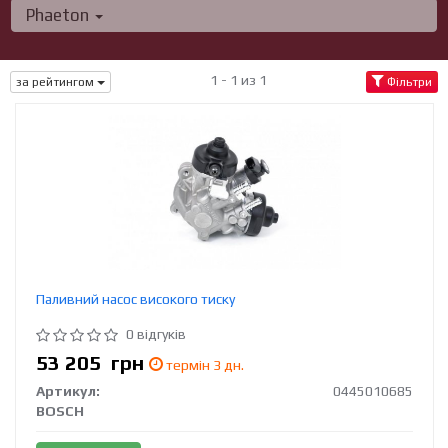
Phaeton
1 - 1 из 1
за рейтингом
Фільтри
Паливний насос високого тиску
0 відгуків
53 205
грн
термін 3 дн.
Артикул:
0445010685
BOSCH