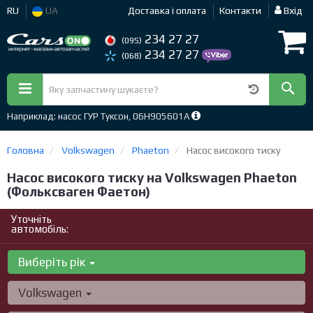
RU
UA
Доставка і оплата
Контакти
Вхід
234 27 27
(095)
234 27 27
(068)
Наприклад: насос ГУР Туксон, 06H905601A
Головна
Volkswagen
Phaeton
Насос високого тиску
Насос високого тиску на Volkswagen Phaeton
(Фольксваген Фаетон)
Уточніть
автомобіль:
Виберіть рік
Volkswagen