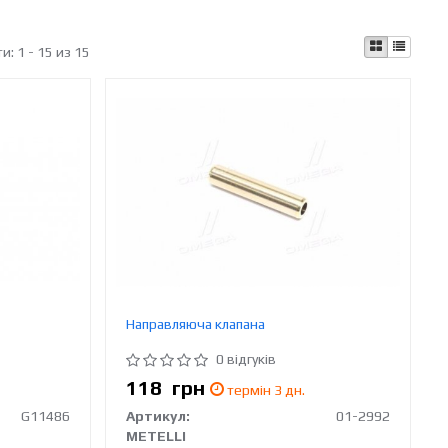
ти:
1 - 15 из 15
Направляюча клапана
0 відгуків
118
грн
термін 3 дн.
G11486
Артикул:
01-2992
METELLI