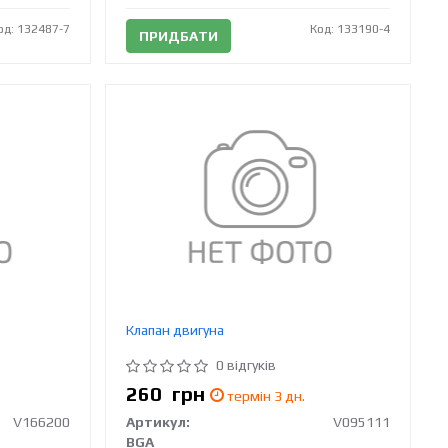
од: 132487-7
Код: 133190-4
ПРИДБАТИ
Клапан двигуна
0 відгуків
260
грн
термін 3 дн.
V166200
Артикул:
V095111
BGA