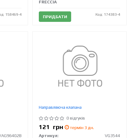
FRECCIA
од: 158469-4
Код: 174383-4
ПРИДБАТИ
Направляюча клапана
0 відгуків
121
грн
термін 3 дн.
VAG96402B
Артикул:
VG3544