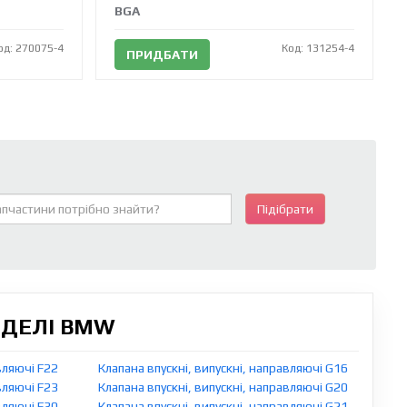
BGA
од: 270075-4
Код: 131254-4
ПРИДБАТИ
Підібрати
ОДЕЛІ BMW
вляючі F22
Клапана впускні, випускні, направляючі G16
вляючі F23
Клапана впускні, випускні, направляючі G20
вляючі F30
Клапана впускні, випускні, направляючі G21