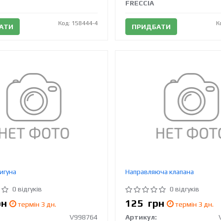
FRECCIA
Код: 158444-4
К
АТИ
ПРИДБАТИ
игуна
Направляюча клапана
0 відгуків
0 відгуків
рн
125
грн
термін 3 дн.
термін 3 дн.
V998764
Артикул: