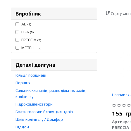
Виробник
Сортуванн
AE
(1)
BGA
(5)
FRECCIA
(7)
METELLI
(2)
Деталі двигуна
Кільця поршневі
Поршня
Сальник клапанів, розподільних валів,
Направля
колінвалу
Гідрокомпенсатори
Болти головки блоку циліндрів
155
г
Шків колінвалу / Демфер
Артикул:
Піддон
FRECCIA