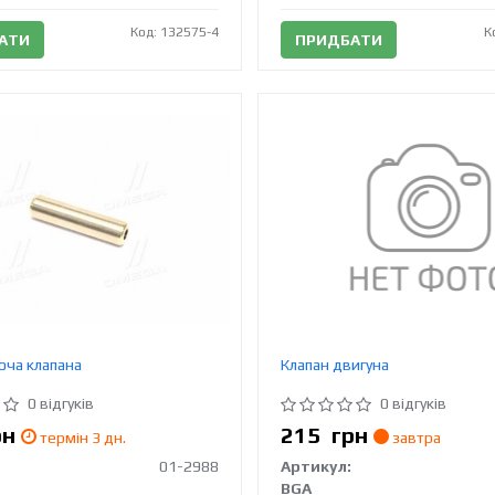
Код: 132575-4
К
АТИ
ПРИДБАТИ
юча клапана
Клапан двигуна
0 відгуків
0 відгуків
рн
215
грн
термін 3 дн.
завтра
01-2988
Артикул:
BGA