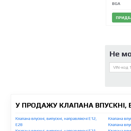
BGA
ПРИДБ
Не м
У ПРОДАЖУ КЛАПАНА ВПУСКНІ, 
Клапана впускні, випускні, направляючі E12,
Клапана впу
E28
Клапана впу
Клапана впускні, випускні, направляючі E21,
Клапана впу