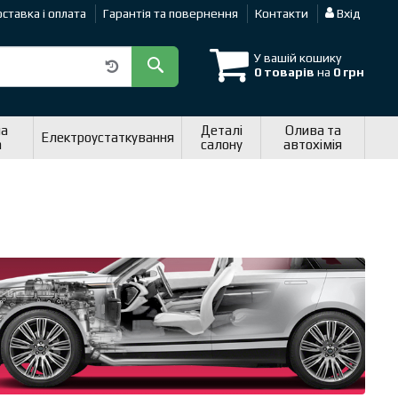
ставка і оплата
Гарантія та повернення
Контакти
Вхід
У вашій кошику
0 товарів
на
0 грн
на
Деталі
Олива та
Електроустаткування
а
салону
автохімія