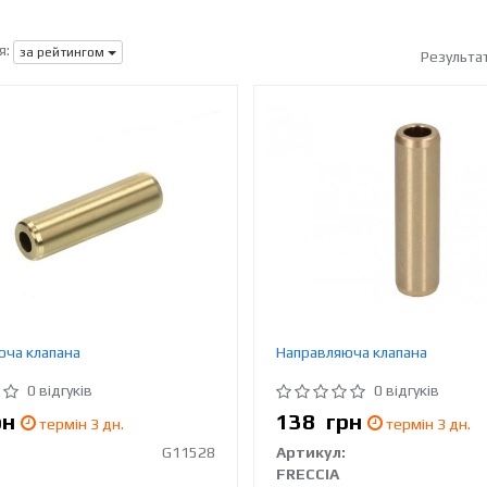
я:
за рейтингом
Результа
юча клапана
Направляюча клапана
0 відгуків
0 відгуків
рн
138
грн
термін 3 дн.
термін 3 дн.
G11528
Артикул:
FRECCIA