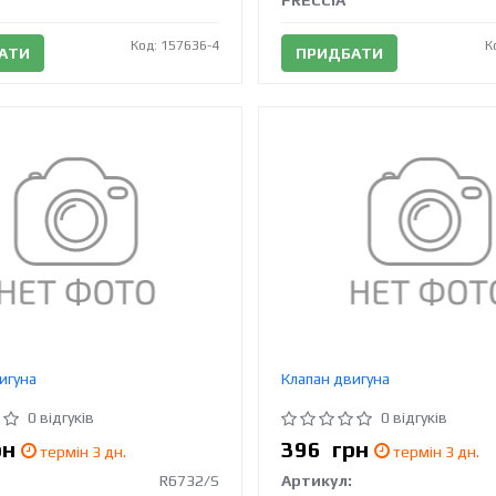
FRECCIA
Код: 157636-4
К
АТИ
ПРИДБАТИ
игуна
Клапан двигуна
0 відгуків
0 відгуків
рн
396
грн
термін 3 дн.
термін 3 дн.
R6732/S
Артикул: