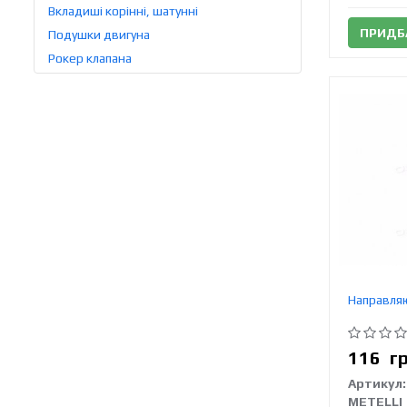
Вкладиші корінні, шатунні
ПРИДБ
Подушки двигуна
Рокер клапана
Направля
116
г
Артикул:
METELLI