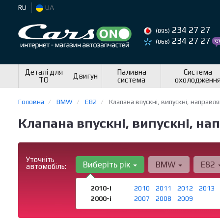
RU
UA
234 27 27
(095)
234 27 27
(068)
Деталі для
Паливна
Система
Двигун
ТО
система
охолодженн
Головна
BMW
E82
Клапана впускні, випускні, направл
Клапана впускні, випускні, н
Уточніть
Виберіть рік
BMW
E82
автомобіль:
2010-і
2010
2011
2012
2013
2000-і
2007
2008
2009