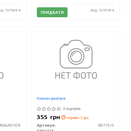
од: 157669-4
Код: 157618-4
ПРИДБАТИ
Клапан двигуна
0 відгуків
355
грн
термін 3 дн.
R6620/SCR
Артикул:
R6715/S