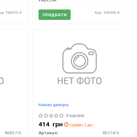
FRECCIA
од: 158415-4
Код: 158436-4
ПРИДБАТИ
Клапан двигуна
0 відгуків
414
грн
термін 3 дн.
R6857/S
Артикул:
R6774/S