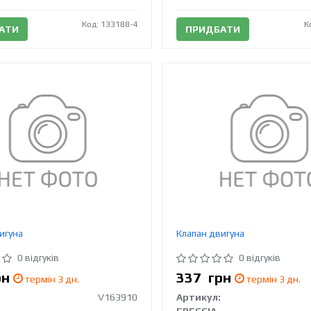
Код: 133188-4
К
АТИ
ПРИДБАТИ
игуна
Клапан двигуна
0 відгуків
0 відгуків
рн
337
грн
термін 3 дн.
термін 3 дн.
V163910
Артикул: