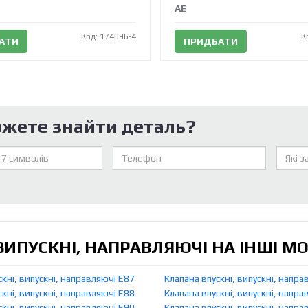
AE
Код: 174896-4
К
АТИ
ПРИДБАТИ
ожете знайти деталь?
ВИПУСКНІ, НАПРАВЛЯЮЧІ НА ІНШІ М
скні, випускні, направляючі E87
Клапана впускні, випускні, напра
скні, випускні, направляючі E88
Клапана впускні, випускні, напра
скні, випускні, направляючі E90
Клапана впускні, випускні, напра