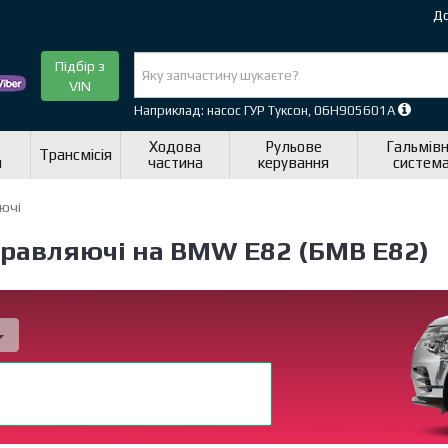
До
Підбір з
VIN
Наприклад: насос ГУР Туксон, 06H905601A
Ходова
Рульове
Гальмів
Трансмісія
я
частина
керування
систем
яючі
аправляючі на BMW E82 (БМВ Е82)