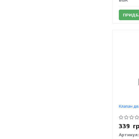
BGA
ПРИДБ
Клапан дв
339
г
Артикул: