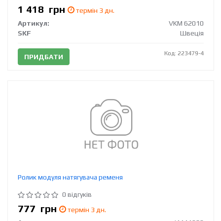
1 418
грн
термін 3 дн.
Артикул:
VKM 62010
SKF
Швеція
Код: 223479-4
ПРИДБАТИ
Ролик модуля натягувача ременя
0 відгуків
777
грн
термін 3 дн.