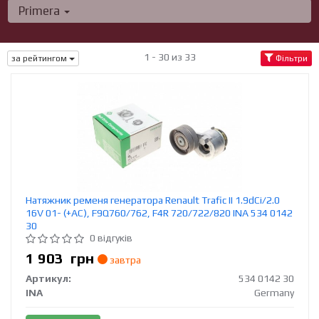
Primera
1 - 30 из 33
за рейтингом
Фільтри
Натяжник ременя генератора Renault Trafic II 1.9dCi/2.0
16V 01- (+AC), F9Q760/762, F4R 720/722/820 INA 534 0142
30
0 відгуків
1 903
грн
завтра
Артикул:
534 0142 30
INA
Germany