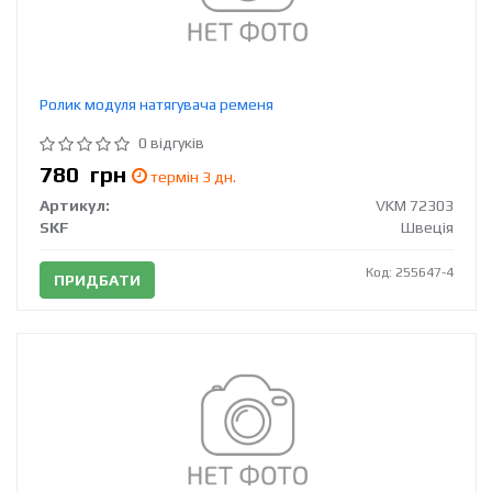
Ролик модуля натягувача ременя
0 відгуків
780
грн
термін 3 дн.
Артикул:
VKM 72303
SKF
Швеція
Код: 255647-4
ПРИДБАТИ