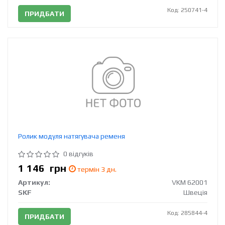
Код: 250741-4
ПРИДБАТИ
Ролик модуля натягувача ременя
0 відгуків
1 146
грн
термін 3 дн.
Артикул:
VKM 62001
SKF
Швеція
Код: 285844-4
ПРИДБАТИ