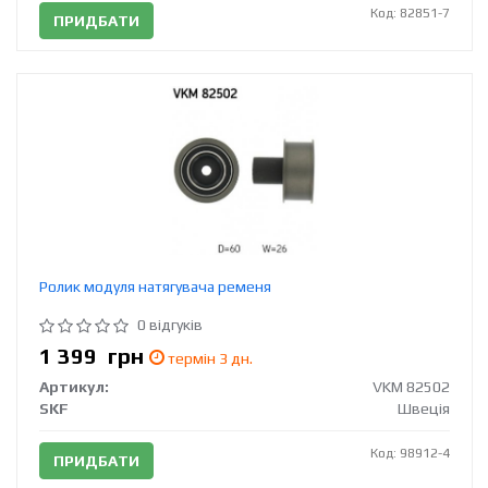
Код: 82851-7
ПРИДБАТИ
Ролик модуля натягувача ременя
0 відгуків
1 399
грн
термін 3 дн.
Артикул:
VKM 82502
SKF
Швеція
Код: 98912-4
ПРИДБАТИ