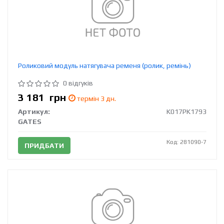
Роликовий модуль натягувача ременя (ролик, ремінь)
0 відгуків
3 181
грн
термін 3 дн.
Артикул:
K017PK1793
GATES
Код: 281090-7
ПРИДБАТИ