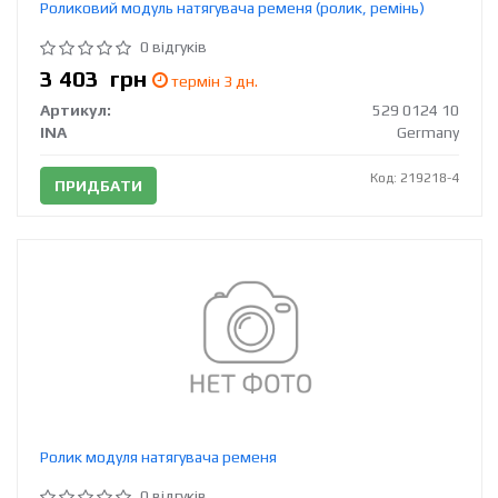
Роликовий модуль натягувача ременя (ролик, ремінь)
0 відгуків
3 403
грн
термін 3 дн.
Артикул:
529 0124 10
INA
Germany
Код: 219218-4
ПРИДБАТИ
Ролик модуля натягувача ременя
0 відгуків