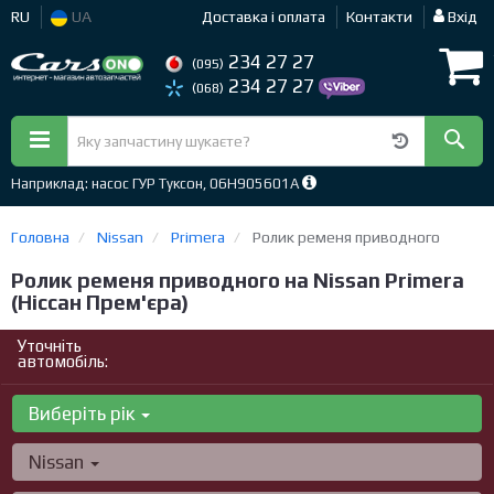
RU
UA
Доставка і оплата
Контакти
Вхід
234 27 27
(095)
234 27 27
(068)
Наприклад: насос ГУР Туксон, 06H905601A
Головна
Nissan
Primera
Ролик ременя приводного
Ролик ременя приводного на Nissan Primera
(Ніссан Прем'єра)
Уточніть
автомобіль:
Виберіть рік
Nissan