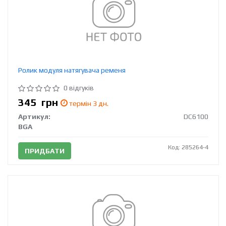
Ролик модуля натягувача ременя
0 відгуків
345
грн
термін 3 дн.
Артикул:
DC6100
BGA
Код: 285264-4
ПРИДБАТИ