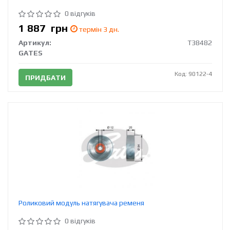
0 відгуків
1 887
грн
термін 3 дн.
Артикул:
T38482
GATES
Код: 90122-4
ПРИДБАТИ
Роликовий модуль натягувача ременя
0 відгуків