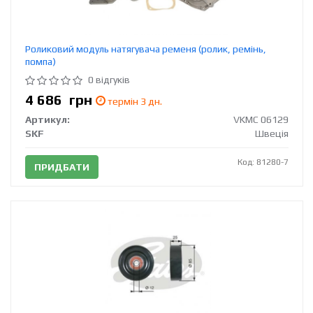
Роликовий модуль натягувача ременя (ролик, ремінь,
помпа)
0 відгуків
4 686
грн
термін 3 дн.
Артикул:
VKMC 06129
SKF
Швеція
Код: 81280-7
ПРИДБАТИ