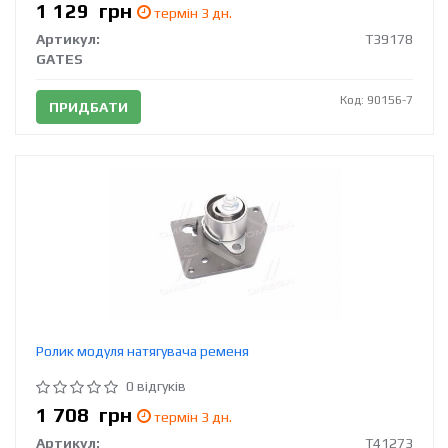
1 129
грн
термін 3 дн.
Артикул:
T39178
GATES
Код: 90156-7
ПРИДБАТИ
Ролик модуля натягувача ременя
0 відгуків
1 708
грн
термін 3 дн.
Артикул:
T41273