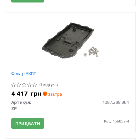
Фільтр АКПП
0 відгуків
4 417
грн
завтра
Артикул:
1087.298.364
ZF
Код: 166859-4
ПРИДБАТИ