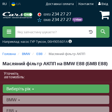
RU
UA
Доставка і оплата
Контакти
Вхід
234 27 27
(095)
234 27 27
(068)
Наприклад: насос ГУР Туксон, 06H905601A
Головна
BMW
E88
Масляний фільтр АКПП
Масляний фільтр АКПП на BMW E88 (БМВ Е88)
Уточніть
автомобіль:
Виберіть рік
BMW
E88