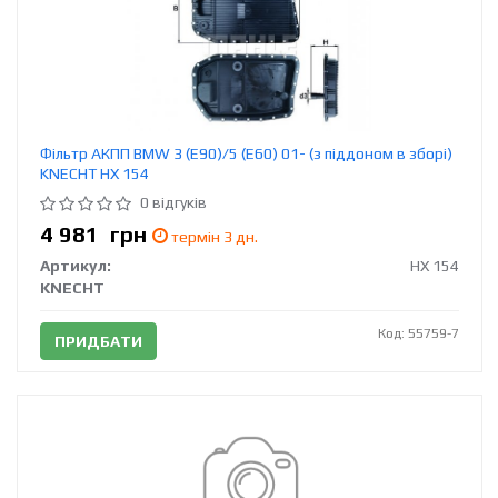
Фільтр АКПП BMW 3 (E90)/5 (E60) 01- (з піддоном в зборі)
KNECHT HX 154
0 відгуків
4 981
грн
термін 3 дн.
Артикул:
HX 154
KNECHT
Код: 55759-7
ПРИДБАТИ