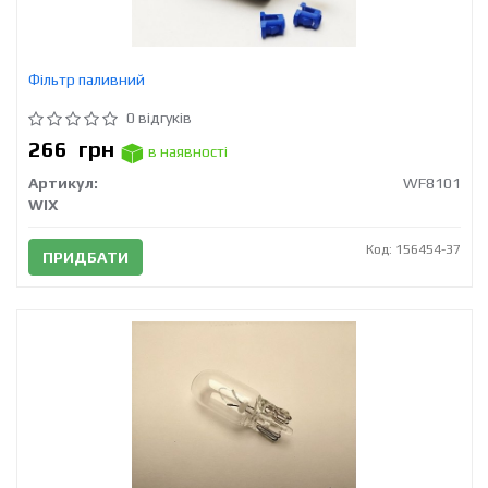
Фільтр паливний
0 відгуків
266
грн
в наявності
Артикул:
WF8101
WIX
Код: 156454-37
ПРИДБАТИ