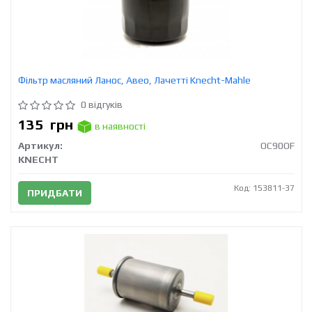
Фільтр масляний Ланос, Авео, Лачетті Knecht-Mahle
0 відгуків
135
грн
в наявності
Артикул:
OC90OF
KNECHT
Код: 153811-37
ПРИДБАТИ