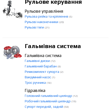
Рульове керування
Рульове управління
Рульова рейка та кріплення
(5)
Рульові наконечники
(20)
Рульові тяги
(21)
Гальмівна система
Гальмівна система
Гальмівні диски
(72)
Гальмівний барабан
(8)
Ремкомплект супорта
(2)
Вакуумний насос
(1)
Трос ручника
(14)
Гідравліка
Головний гальмівний циліндр
(12)
Робочий гальмівний циліндр
(19)
Супорт передній, задній
(58)