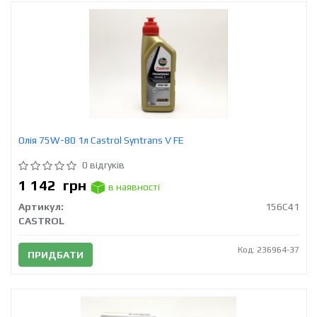
Олія 75W-80 1л Castrol Syntrans V FE
0 відгуків
1 142
грн
в наявності
Артикул:
156C41
CASTROL
Код: 236964-37
ПРИДБАТИ