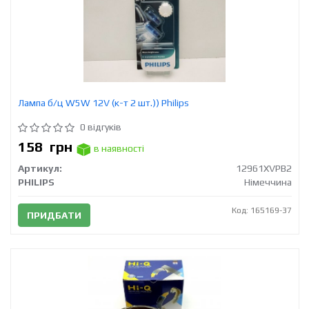
Лампа б/ц W5W 12V (к-т 2 шт.)) Philips
0 відгуків
158
грн
в наявності
Артикул:
12961XVPB2
PHILIPS
Німеччина
Код: 165169-37
ПРИДБАТИ