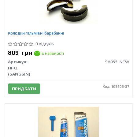
Колодки гальмівні барабанні
0 відгуків
809
грн
в наявності
Артикул:
SA055-NEW
Hi-Q
(SANGSIN)
Код: 103605-37
ПРИДБАТИ