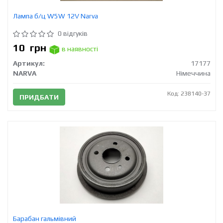
Лампа б/ц W5W 12V Narva
0 відгуків
10
грн
в наявності
Артикул:
17177
NARVA
Німеччина
Код: 238140-37
ПРИДБАТИ
Барабан гальмівний