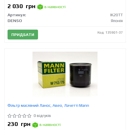
2 030
грн
в наявності
Артикул:
IK20TT
DENSO
Японія
Код: 135901-37
ПРИДБАТИ
Фільтр масляний Ланос, Авео, Лачетті Mann
0 відгуків
230
грн
в наявності