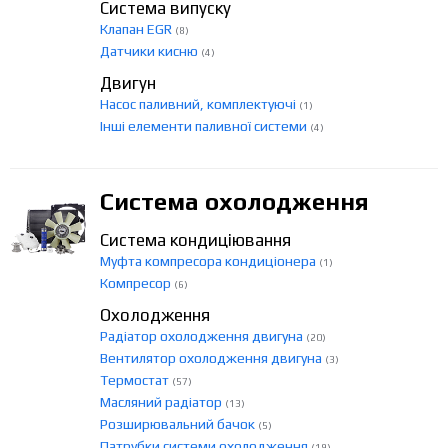
Система випуску
Клапан EGR
(8)
Датчики кисню
(4)
Двигун
Насос паливний, комплектуючі
(1)
Інші елементи паливної системи
(4)
Система охолодження
Система кондиціювання
Муфта компресора кондиціонера
(1)
Компресор
(6)
Охолодження
Радіатор охолодження двигуна
(20)
Вентилятор охолодження двигуна
(3)
Термостат
(57)
Масляний радіатор
(13)
Розширювальний бачок
(5)
Патрубки системи охолодження
(19)