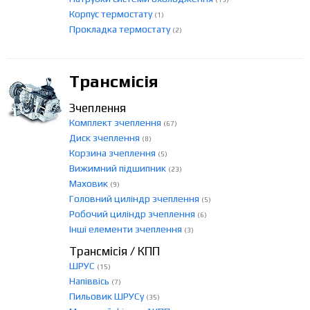
Корпус термостату
(1)
Прокладка термостату
(2)
Трансмісія
Зчеплення
Комплект зчеплення
(67)
Диск зчеплення
(8)
Корзина зчеплення
(5)
Вижимний підшипник
(23)
Маховик
(9)
Головний циліндр зчеплення
(5)
Робочий циліндр зчеплення
(6)
Інші елементи зчеплення
(3)
Трансмісія / КПП
ШРУС
(15)
Напіввісь
(7)
Пильовик ШРУСу
(35)